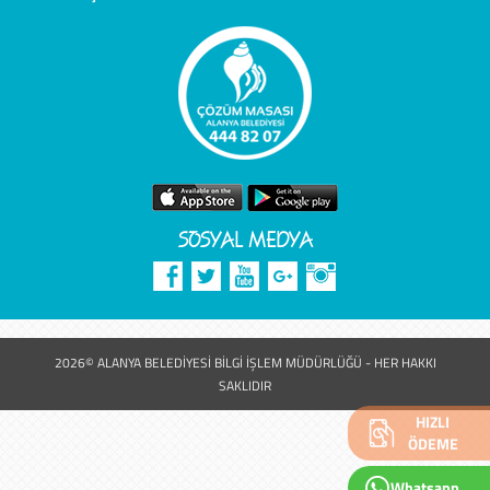
SOSYAL MEDYA
2026© ALANYA BELEDİYESİ BİLGİ İŞLEM MÜDÜRLÜĞÜ - HER HAKKI
SAKLIDIR
HIZLI
ÖDEME
Whatsapp