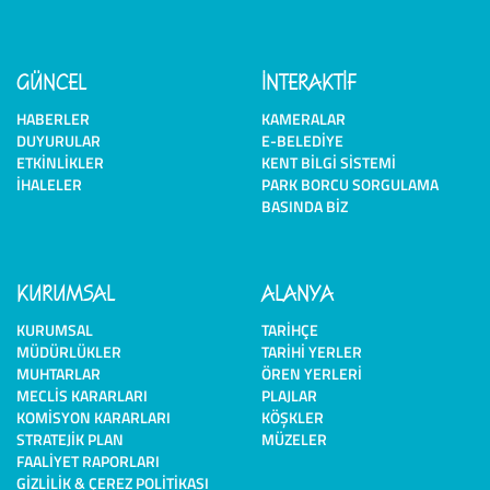
GÜNCEL
İNTERAKTİF
HABERLER
KAMERALAR
DUYURULAR
E-BELEDIYE
ETKINLIKLER
KENT BILGI SISTEMI
İHALELER
PARK BORCU SORGULAMA
BASINDA BIZ
KURUMSAL
ALANYA
KURUMSAL
TARIHÇE
MÜDÜRLÜKLER
TARIHI YERLER
MUHTARLAR
ÖREN YERLERI
MECLIS KARARLARI
PLAJLAR
KOMISYON KARARLARI
KÖŞKLER
STRATEJIK PLAN
MÜZELER
FAALIYET RAPORLARI
GIZLILIK & ÇEREZ POLITIKASI