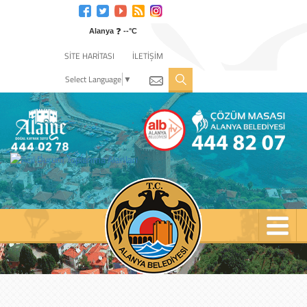
Engelli
web
❓
sitesi
Alanya
--°C
için
SİTE HARİTASI
İLETİŞİM
tıklayın
Select Language
▼