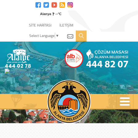
Engelli
web
❓
sitesi
Alanya
--°C
için
SİTE HARİTASI
İLETİŞİM
tıklayın
Select Language
▼