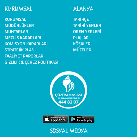
KURUMSAL
ALANYA
KURUMSAL
TARIHÇE
MÜDÜRLÜKLER
TARIHI YERLER
MUHTARLAR
ÖREN YERLERI
MECLIS KARARLARI
PLAJLAR
KOMISYON KARARLARI
KÖŞKLER
STRATEJIK PLAN
MÜZELER
FAALIYET RAPORLARI
GIZLILIK & ÇEREZ POLITIKASI
SOSYAL MEDYA