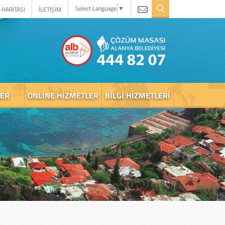
Select Language
▼
 HARİTASI
İLETİŞİM
LER
ONLINE HIZMETLER
BILGI HIZMETLERI