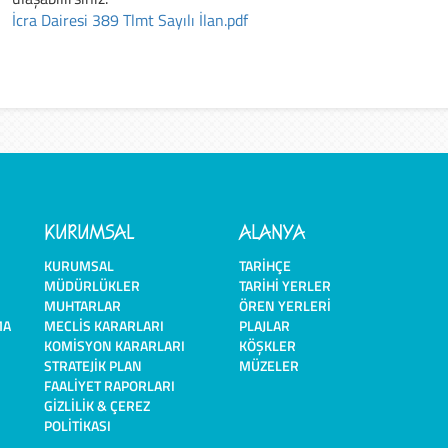
İcra Dairesi 389 Tlmt Sayılı İlan.pdf
KURUMSAL
ALANYA
KURUMSAL
TARIHÇE
MÜDÜRLÜKLER
TARIHI YERLER
MUHTARLAR
ÖREN YERLERI
MA
MECLIS KARARLARI
PLAJLAR
KOMISYON KARARLARI
KÖŞKLER
STRATEJIK PLAN
MÜZELER
FAALIYET RAPORLARI
GIZLILIK & ÇEREZ
POLITIKASI