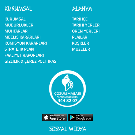
KURUMSAL
ALANYA
KURUMSAL
TARIHÇE
MÜDÜRLÜKLER
TARIHI YERLER
MUHTARLAR
ÖREN YERLERI
MECLIS KARARLARI
PLAJLAR
KOMISYON KARARLARI
KÖŞKLER
STRATEJIK PLAN
MÜZELER
FAALIYET RAPORLARI
GIZLILIK & ÇEREZ POLITIKASI
SOSYAL MEDYA