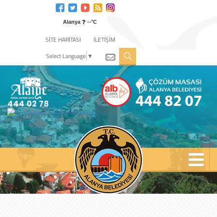
Engelli
web
❓
sitesi
Alanya
--°C
için
SİTE HARİTASI
İLETİŞİM
tıklayın
Select Language
▼