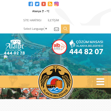
Engelli
web
❓
sitesi
Alanya
--°C
için
SİTE HARİTASI
İLETİŞİM
tıklayın
Select Language
▼