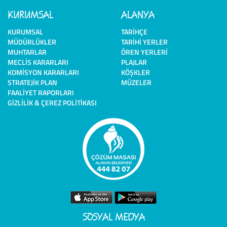
KURUMSAL
ALANYA
KURUMSAL
TARIHÇE
MÜDÜRLÜKLER
TARIHI YERLER
MUHTARLAR
ÖREN YERLERI
MECLIS KARARLARI
PLAJLAR
KOMISYON KARARLARI
KÖŞKLER
STRATEJIK PLAN
MÜZELER
FAALIYET RAPORLARI
GIZLILIK & ÇEREZ POLITIKASI
SOSYAL MEDYA