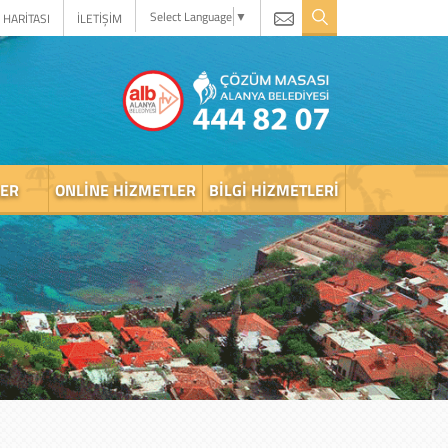
Select Language
▼
 HARİTASI
İLETİŞİM
LER
ONLINE HIZMETLER
BILGI HIZMETLERI