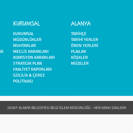
KURUMSAL
ALANYA
KURUMSAL
TARIHÇE
MÜDÜRLÜKLER
TARIHI YERLER
MUHTARLAR
ÖREN YERLERI
MA
MECLIS KARARLARI
PLAJLAR
KOMISYON KARARLARI
KÖŞKLER
STRATEJIK PLAN
MÜZELER
FAALIYET RAPORLARI
GIZLILIK & ÇEREZ
POLITIKASI
2026© ALANYA BELEDİYESİ BİLGİ İŞLEM MÜDÜRLÜĞÜ - HER HAKKI SAKLIDIR