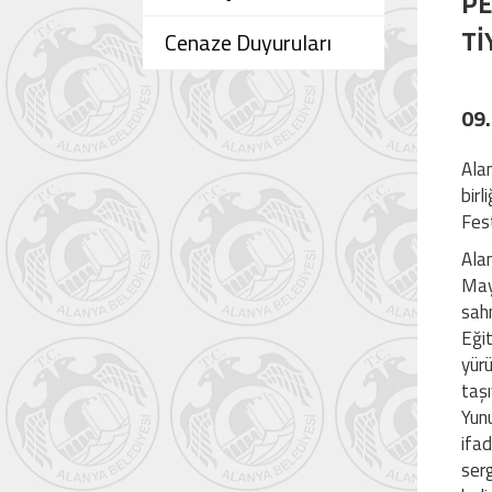
PE
Tİ
Cenaze Duyuruları
09
Alan
birl
Fest
Alan
Mayı
sahn
Eği
yürü
taşı
Yunu
ifad
serg