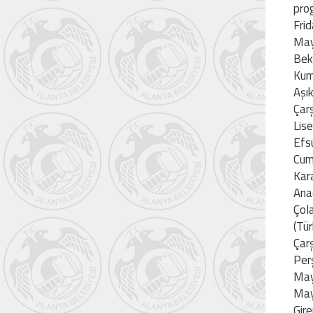
pro
Frid
Mayı
Bek
Kum
Aşı
Çar
Lis
Efs
Cuma
Kar
Ana
Çol
(Tür
Çar
Per
May
Mayı
Gir