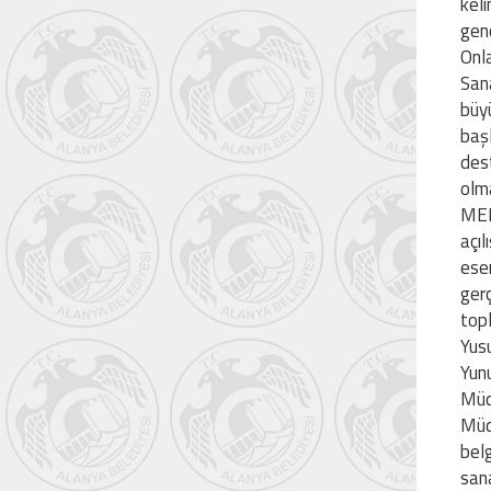
kel
genç
Onl
San
büy
başl
des
olma
MEH
açıl
ese
gerç
topl
Yus
Yun
Müdü
Müd
bel
sana