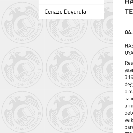
HA
TE
Cenaze Duyuruları
04
HAZ
UYA
Res
yayı
319
deği
olm
kan
alın
bet
ve k
para