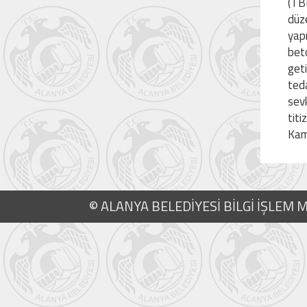
(TB
düz
yapı
beto
geti
ted
sevk
titi
Kam
© ALANYA BELEDİYESİ BİLGİ İŞLEM