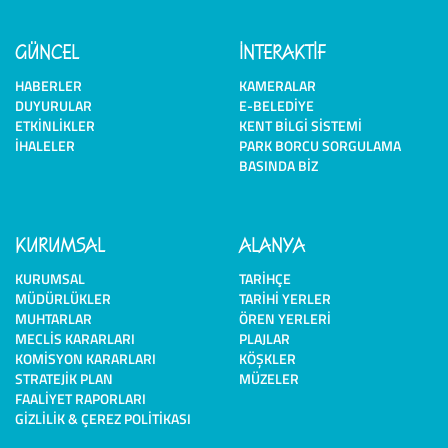
GÜNCEL
İNTERAKTİF
HABERLER
KAMERALAR
DUYURULAR
E-BELEDIYE
ETKINLIKLER
KENT BILGI SISTEMI
İHALELER
PARK BORCU SORGULAMA
BASINDA BIZ
KURUMSAL
ALANYA
KURUMSAL
TARIHÇE
MÜDÜRLÜKLER
TARIHI YERLER
MUHTARLAR
ÖREN YERLERI
MECLIS KARARLARI
PLAJLAR
KOMISYON KARARLARI
KÖŞKLER
STRATEJIK PLAN
MÜZELER
FAALIYET RAPORLARI
GIZLILIK & ÇEREZ POLITIKASI