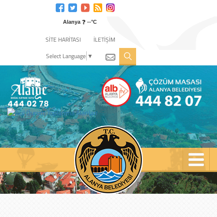
Engelli
web
❓
sitesi
Alanya
--°C
için
SİTE HARİTASI
İLETİŞİM
tıklayın
Select Language
▼