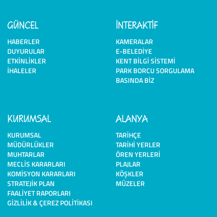
GÜNCEL
İNTERAKTİF
HABERLER
KAMERALAR
DUYURULAR
E-BELEDIYE
ETKINLIKLER
KENT BILGI SISTEMI
İHALELER
PARK BORCU SORGULAMA
BASINDA BIZ
KURUMSAL
ALANYA
KURUMSAL
TARIHÇE
MÜDÜRLÜKLER
TARIHI YERLER
MUHTARLAR
ÖREN YERLERI
MECLIS KARARLARI
PLAJLAR
KOMISYON KARARLARI
KÖŞKLER
STRATEJIK PLAN
MÜZELER
FAALIYET RAPORLARI
GIZLILIK & ÇEREZ POLITIKASI