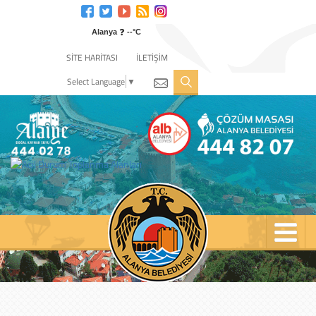
Engelli
web
❓
sitesi
Alanya
--°C
için
SİTE HARİTASI
İLETİŞİM
tıklayın
Select Language
▼