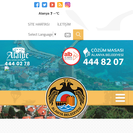
Engelli
web
❓
sitesi
Alanya
--°C
için
SİTE HARİTASI
İLETİŞİM
tıklayın
Select Language
▼