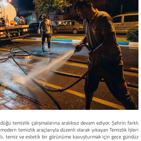
düğü temizlik çalışmalarına aralıksız devam ediyor. Şehrin farklı
modern temizlik araçlarıyla düzenli olarak yıkayan Temizlik İşleri
klı, temiz ve estetik bir görünüme kavuşturmak için gece gündüz