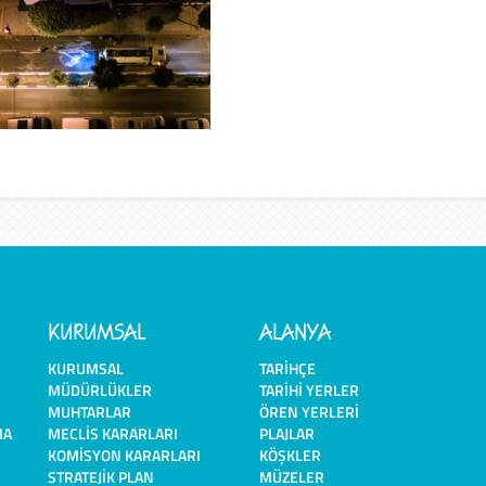
KURUMSAL
ALANYA
KURUMSAL
TARIHÇE
MÜDÜRLÜKLER
TARIHI YERLER
MUHTARLAR
ÖREN YERLERI
MA
MECLIS KARARLARI
PLAJLAR
KOMISYON KARARLARI
KÖŞKLER
STRATEJIK PLAN
MÜZELER