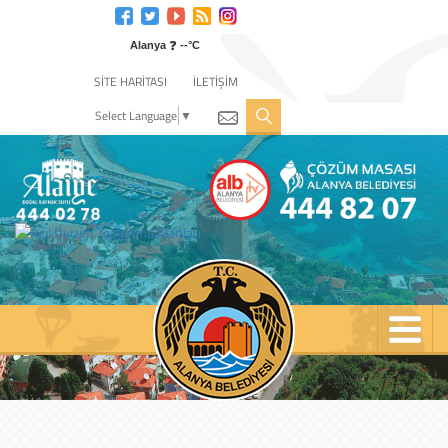
Engelli
web
❓
sitesi
Alanya
--°C
için
SİTE HARİTASI
İLETİŞİM
tıklayın
Select Language
▼