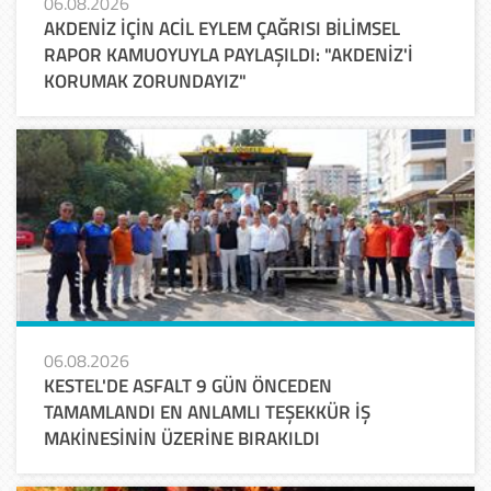
06.08.2026
AKDENİZ İÇİN ACİL EYLEM ÇAĞRISI BİLİMSEL
RAPOR KAMUOYUYLA PAYLAŞILDI: "AKDENİZ'İ
KORUMAK ZORUNDAYIZ"
06.08.2026
KESTEL'DE ASFALT 9 GÜN ÖNCEDEN
TAMAMLANDI EN ANLAMLI TEŞEKKÜR İŞ
MAKİNESİNİN ÜZERİNE BIRAKILDI