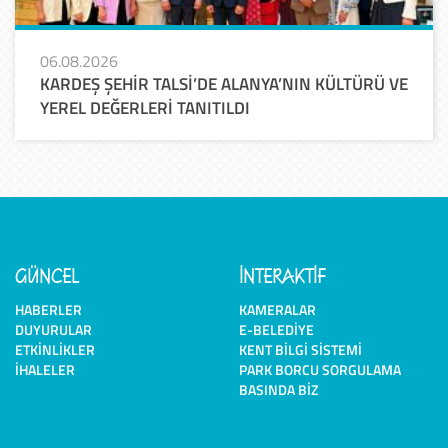
06.08.2026
KARDEŞ ŞEHİR TALSİ’DE ALANYA’NIN KÜLTÜRÜ VE
YEREL DEĞERLERİ TANITILDI
GÜNCEL
İNTERAKTİF
HABERLER
KAMERALAR
DUYURULAR
E-BELEDIYE
ETKINLIKLER
KENT BILGI SISTEMI
İHALELER
PARK BORCU SORGULAMA
BASINDA BIZ