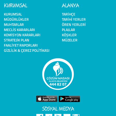
KURUMSAL
ALANYA
KURUMSAL
TARIHÇE
MÜDÜRLÜKLER
TARIHI YERLER
MUHTARLAR
ÖREN YERLERI
MECLIS KARARLARI
PLAJLAR
KOMISYON KARARLARI
KÖŞKLER
STRATEJIK PLAN
MÜZELER
FAALIYET RAPORLARI
GIZLILIK & ÇEREZ POLITIKASI
SOSYAL MEDYA