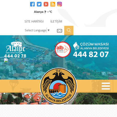
Engelli
web
❓
sitesi
Alanya
--°C
için
SİTE HARİTASI
İLETİŞİM
tıklayın
Select Language
▼