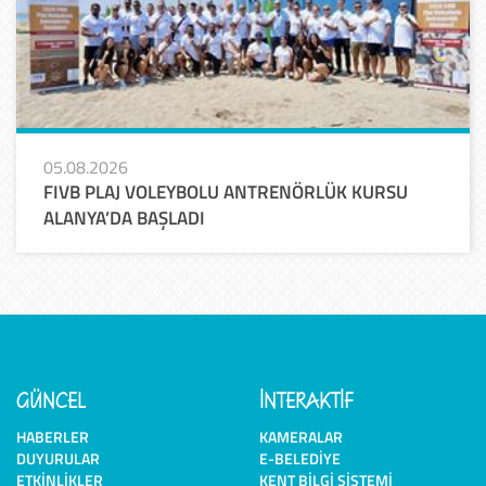
05.08.2026
FIVB PLAJ VOLEYBOLU ANTRENÖRLÜK KURSU
ALANYA’DA BAŞLADI
GÜNCEL
İNTERAKTİF
HABERLER
KAMERALAR
DUYURULAR
E-BELEDIYE
ETKINLIKLER
KENT BILGI SISTEMI