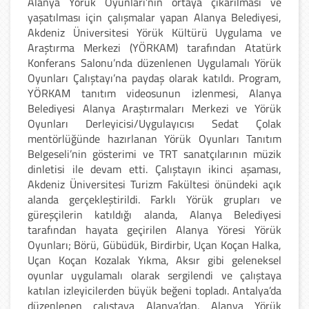
Alanya Yörük Oyunları’nın ortaya çıkarılması ve
yaşatılması için çalışmalar yapan Alanya Belediyesi,
Akdeniz Üniversitesi Yörük Kültürü Uygulama ve
Araştırma Merkezi (YÖRKAM) tarafından Atatürk
Konferans Salonu’nda düzenlenen Uygulamalı Yörük
Oyunları Çalıştayı’na paydaş olarak katıldı. Program,
YÖRKAM tanıtım videosunun izlenmesi, Alanya
Belediyesi Alanya Araştırmaları Merkezi ve Yörük
Oyunları Derleyicisi/Uygulayıcısı Sedat Çolak
mentörlüğünde hazırlanan Yörük Oyunları Tanıtım
Belgeseli’nin gösterimi ve TRT sanatçılarının müzik
dinletisi ile devam etti. Çalıştayın ikinci aşaması,
Akdeniz Üniversitesi Turizm Fakültesi önündeki açık
alanda gerçekleştirildi. Farklı Yörük grupları ve
güreşçilerin katıldığı alanda, Alanya Belediyesi
tarafından hayata geçirilen Alanya Yöresi Yörük
Oyunları; Börü, Gübüdük, Birdirbir, Uçan Koçan Halka,
Uçan Koçan Kozalak Yıkma, Aksır gibi geleneksel
oyunlar uygulamalı olarak sergilendi ve çalıştaya
katılan izleyicilerden büyük beğeni topladı. Antalya’da
düzenlenen çalıştaya Alanya’dan, Alanya Yörük