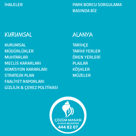
İHALELER
PARK BORCU SORGULAMA
BASINDA BIZ
KURUMSAL
ALANYA
KURUMSAL
TARIHÇE
MÜDÜRLÜKLER
TARIHI YERLER
MUHTARLAR
ÖREN YERLERI
MECLIS KARARLARI
PLAJLAR
KOMISYON KARARLARI
KÖŞKLER
STRATEJIK PLAN
MÜZELER
FAALIYET RAPORLARI
GIZLILIK & ÇEREZ POLITIKASI