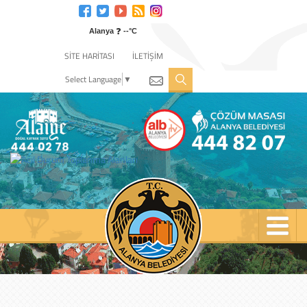
Engelli
web
❓
sitesi
Alanya
--°C
için
SİTE HARİTASI
İLETİŞİM
tıklayın
Select Language
▼