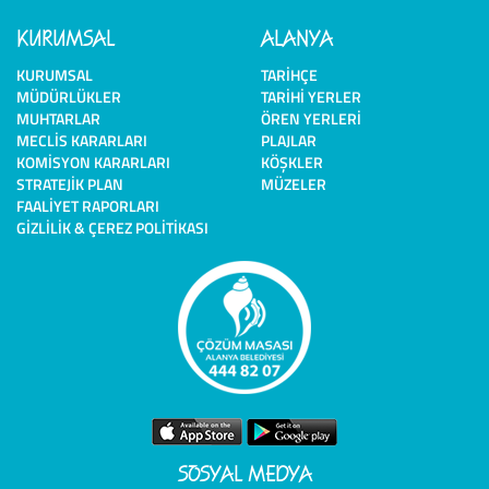
KURUMSAL
ALANYA
KURUMSAL
TARIHÇE
MÜDÜRLÜKLER
TARIHI YERLER
MUHTARLAR
ÖREN YERLERI
MECLIS KARARLARI
PLAJLAR
KOMISYON KARARLARI
KÖŞKLER
STRATEJIK PLAN
MÜZELER
FAALIYET RAPORLARI
GIZLILIK & ÇEREZ POLITIKASI
SOSYAL MEDYA