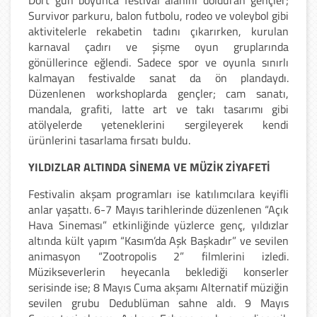
Dört gün boyunca festival alanını dolduran gençler;
Survivor parkuru, balon futbolu, rodeo ve voleybol gibi
aktivitelerle rekabetin tadını çıkarırken, kurulan
karnaval çadırı ve şişme oyun gruplarında
gönüllerince eğlendi. Sadece spor ve oyunla sınırlı
kalmayan festivalde sanat da ön plandaydı.
Düzenlenen workshoplarda gençler; cam sanatı,
mandala, grafiti, latte art ve takı tasarımı gibi
atölyelerde yeteneklerini sergileyerek kendi
ürünlerini tasarlama fırsatı buldu.
​YILDIZLAR ALTINDA SİNEMA VE MÜZİK ZİYAFETİ
​Festivalin akşam programları ise katılımcılara keyifli
anlar yaşattı. 6-7 Mayıs tarihlerinde düzenlenen “Açık
Hava Sineması” etkinliğinde yüzlerce genç, yıldızlar
altında kült yapım “Kasım’da Aşk Başkadır” ve sevilen
animasyon “Zootropolis 2” filmlerini izledi.
Müzikseverlerin heyecanla beklediği konserler
serisinde ise; 8 Mayıs Cuma akşamı Alternatif müziğin
sevilen grubu Dedublüman sahne aldı. ​9 Mayıs