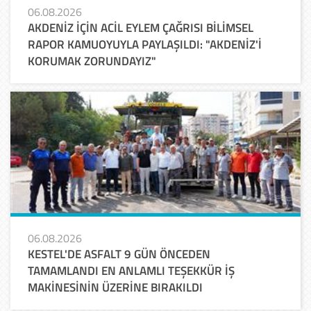
06.08.2026
AKDENİZ İÇİN ACİL EYLEM ÇAĞRISI BİLİMSEL
RAPOR KAMUOYUYLA PAYLAŞILDI: "AKDENİZ'İ
KORUMAK ZORUNDAYIZ"
06.08.2026
KESTEL'DE ASFALT 9 GÜN ÖNCEDEN
TAMAMLANDI EN ANLAMLI TEŞEKKÜR İŞ
MAKİNESİNİN ÜZERİNE BIRAKILDI