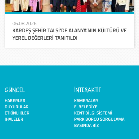
06.08.2026
KARDEŞ ŞEHİR TALSİ’DE ALANYA’NIN KÜLTÜRÜ VE
YEREL DEĞERLERİ TANITILDI
GÜNCEL
İNTERAKTİF
HABERLER
KAMERALAR
DUYURULAR
E-BELEDIYE
ETKINLIKLER
KENT BILGI SISTEMI
İHALELER
PARK BORCU SORGULAMA
BASINDA BIZ