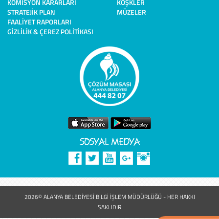
KOMISYON KARARLARI
KÖŞKLER
STRATEJIK PLAN
MÜZELER
FAALIYET RAPORLARI
GIZLILIK & ÇEREZ POLITIKASI
SOSYAL MEDYA
2026© ALANYA BELEDİYESİ BİLGİ İŞLEM MÜDÜRLÜĞÜ - HER HAKKI
SAKLIDIR