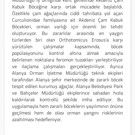
Müdürlüğü iş birliğinde kent genelinde Akdeniz Çam
Kabuk Böceğine karşı ortak mücadele başlatıldı.
Özellikle çam ağaçlarında ciddi tahribata yol açan
Curculionidae familyasına ait Akdeniz Çam Kabuk
Böcekleri, orman varlığı için önemli bir tehdit
oluşturuyor. Bu zararlılar arasında en yaygın
türlerden biri olan Orthotomicus Erosus’a karşı
yürütülen çalışmalar kapsamında, böcek
popülasyonunu kontrol altına almak amacıyla
belirlenen noktalara feromon tuzakları yerleştiriliyor
ve ilaçlama çalışmaları gerçekleştiriliyor. Ayrıca
Alanya Orman İşletme Müdürlüğü teknik ekipleri
tarafından Alanya şehir merkezinde de zararlı böcek
tespit edilen kurumuş ağaçlar, Alanya Belediyesi Park
ve Bahçeler Müdürlüğü ekiplerince sahadan hızla
kaldırılarak kontrollü şekilde imha ediliyor. Bu
uygulamayla hem zararlı böceklerin yayılımının önüne
geçilmesi hem de olası orman yangını risklerinin
azaltılması hedefleniyor.