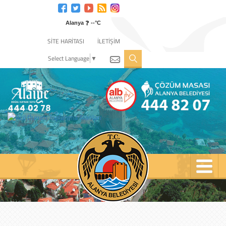
Engelli
web
❓
sitesi
Alanya
--°C
için
SİTE HARİTASI
İLETİŞİM
tıklayın
Select Language
▼