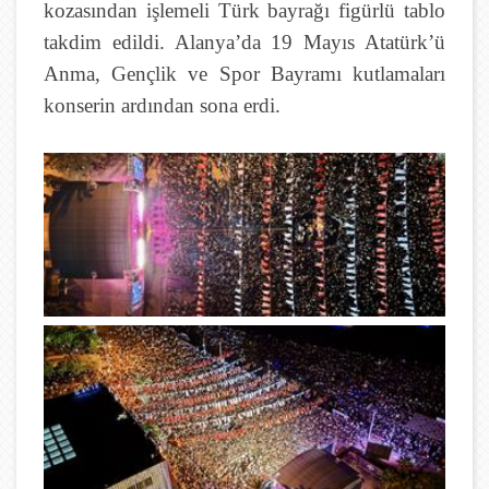
kozasından işlemeli Türk bayrağı figürlü tablo
takdim edildi. Alanya’da 19 Mayıs Atatürk’ü
Anma, Gençlik ve Spor Bayramı kutlamaları
konserin ardından sona erdi.