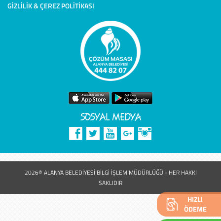
GIZLILIK & ÇEREZ POLITIKASI
SOSYAL MEDYA
2026© ALANYA BELEDİYESİ BİLGİ İŞLEM MÜDÜRLÜĞÜ - HER HAKKI
SAKLIDIR
HIZLI
ÖDEME