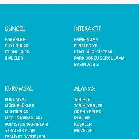
GÜNCEL
İNTERAKTİF
HABERLER
KAMERALAR
DUYURULAR
E-BELEDIYE
ETKINLIKLER
KENT BILGI SISTEMI
İHALELER
PARK BORCU SORGULAMA
BASINDA BIZ
KURUMSAL
ALANYA
KURUMSAL
TARIHÇE
MÜDÜRLÜKLER
TARIHI YERLER
MUHTARLAR
ÖREN YERLERI
MECLIS KARARLARI
PLAJLAR
KOMISYON KARARLARI
KÖŞKLER
STRATEJIK PLAN
MÜZELER
FAALIYET RAPORLARI