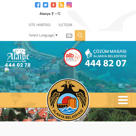
Engelli
web
❓
sitesi
Alanya
--°C
için
SİTE HARİTASI
İLETİŞİM
tıklayın
Select Language
▼