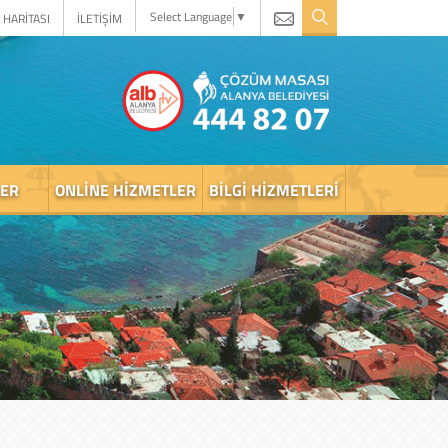
Select Language
▼
 HARİTASI
İLETİŞİM
LER
ONLINE HIZMETLER
BILGI HIZMETLERI