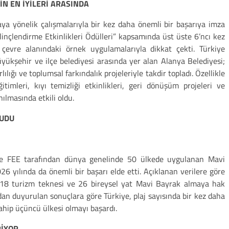
İN EN İYİLERİ ARASINDA
maya yönelik çalışmalarıyla bir kez daha önemli bir başarıya imza
ilinçlendirme Etkinlikleri Ödülleri” kapsamında üst üste 6’ncı kez
 çevre alanındaki örnek uygulamalarıyla dikkat çekti. Türkiye
ükşehir ve ilçe belediyesi arasında yer alan Alanya Belediyesi;
ılığı ve toplumsal farkındalık projeleriyle takdir topladı. Özellikle
timleri, kıyı temizliği etkinlikleri, geri dönüşüm projeleri ve
ılmasında etkili oldu.
RUDU
e FEE tarafından dünya genelinde 50 ülkede uygulanan Mavi
 yılında da önemli bir başarı elde etti. Açıklanan verilere göre
 18 turizm teknesi ve 26 bireysel yat Mavi Bayrak almaya hak
an duyurulan sonuçlara göre Türkiye, plaj sayısında bir kez daha
ahip üçüncü ülkesi olmayı başardı.
RİYOR