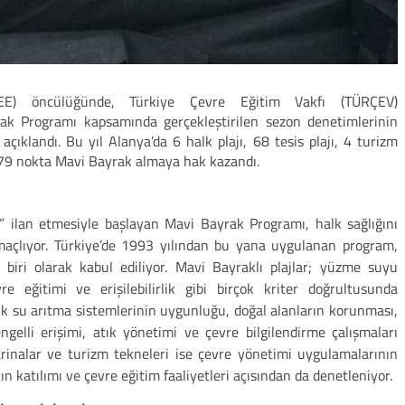
FEE) öncülüğünde, Türkiye Çevre Eğitim Vakfı (TÜRÇEV)
k Programı kapsamında gerçekleştirilen sezon denetimlerinin
çıklandı. Bu yıl Alanya’da 6 halk plajı, 68 tesis plajı, 4 turizm
79 nokta Mavi Bayrak almaya hak kazandı.
lı” ilan etmesiyle başlayan Mavi Bayrak Programı, halk sağlığını
amaçlıyor. Türkiye’de 1993 yılından bu yana uygulanan program,
biri olarak kabul ediliyor. Mavi Bayraklı plajlar; yüzme suyu
re eğitimi ve erişilebilirlik gibi birçok kriter doğrultusunda
atık su arıtma sistemlerinin uygunluğu, doğal alanların korunması,
gelli erişimi, atık yönetimi ve çevre bilgilendirme çalışmaları
arinalar ve turizm tekneleri ise çevre yönetimi uygulamalarının
ın katılımı ve çevre eğitim faaliyetleri açısından da denetleniyor.