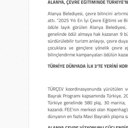
ALANYA, ÇEVRE EĞİTİMİNDE TÜRKİYE’N
Alanya Belediyesi, çevre bilincini artır
attı. “2025 Yılı En İyi Çevre Eğitimi ve B
ödüle layık görülen Alanya Belediyesi,
genelinde ödül almaya hak kazanan 9 büy
sürdürülebilir turizm anlayışı, çevre duyarl
çocuklara ve gençlere yönelik çevre eği
bilinçlendirme kampanyaları ödülün kazan
TÜRKİYE DÜNYADA İLK 3’TE YERİNİ KO
TÜRÇEV koordinasyonunda yürütülen v
Bayrak Programı kapsamında Türkiye, 2026
Türkiye genelinde 580 plaj, 30 marina,
kazandı. FEE’nin merkezi olan Kopenhag’d
dünyanın en fazla Mavi Bayraklı plajına s
ALANYA ÇEVRE VİZYONUNU GÜÇLENDİ