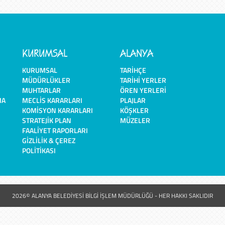
KURUMSAL
ALANYA
KURUMSAL
TARIHÇE
MÜDÜRLÜKLER
TARIHI YERLER
MUHTARLAR
ÖREN YERLERI
MA
MECLIS KARARLARI
PLAJLAR
KOMISYON KARARLARI
KÖŞKLER
STRATEJIK PLAN
MÜZELER
FAALIYET RAPORLARI
GIZLILIK & ÇEREZ
POLITIKASI
2026© ALANYA BELEDİYESİ BİLGİ İŞLEM MÜDÜRLÜĞÜ - HER HAKKI SAKLIDIR