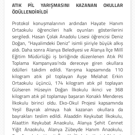
ATIK PİL YARIŞMASINI KAZANAN OKULLAR
ÖDÜLLENDİRİLDİ
Protokol konuşmalarının ardından Hayate Hanım
Ortaokulu öğrencileri halk oyunları gösterilerini
sergiledi. Hasan Çolak Anadolu Lisesi öğrencisi Deniz
Doğan, “Hayalimdeki Deniz” isimli şiiriyle büyük alkış
aldı. Daha sonra Alanya Belediyesi ve Alanya İlçe Millî
Eğitim Müdürlüğü iş birliğinde düzenlenen Atık Pil
Toplama Kampanyası’nda dereceye giren okullara
ödülleri takdim edildi. Yarışma kapsamında 110
kilogram atık pil toplayan Ayşe Melahat Erkin
Ortaokulu üçüncü, 174 kilogram atık pil toplayan
Gülseren Hüseyin Doğan İlkokulu ikinci ve 368
kilogram atık pil toplamayı başaran Konaklı Menderes
İlkokulu birinci oldu. Eko-Okul Projesi kapsamında
Yeşil Bayrak almaya hak kazanan okullara da
bayrakları teslim edildi. Alaaddin Keykubat İlkokulu,
Alaattin Keykubat Anaokulu, Alanya Şehit Cennet
Yiğit Anaokulu, Alanya Zübeyde Hanım Anaokulu,