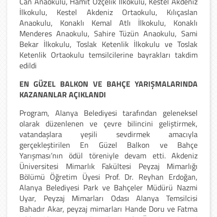
Can Anaokulu, Hamit Özçelik İlkokulu, Kestel Akdeniz
İlkokulu, Kestel Akdeniz Ortaokulu, Kılıçaslan
Anaokulu, Konaklı Kemal Atlı İlkokulu, Konaklı
Menderes Anaokulu, Sahire Tüzün Anaokulu, Sami
Bekar İlkokulu, Toslak Ketenlik İlkokulu ve Toslak
Ketenlik Ortaokulu temsilcilerine bayrakları takdim
edildi
EN GÜZEL BALKON VE BAHÇE YARIŞMALARINDA
KAZANANLAR AÇIKLANDI
Program, Alanya Belediyesi tarafından geleneksel
olarak düzenlenen ve çevre bilincini geliştirmek,
vatandaşlara yeşili sevdirmek amacıyla
gerçekleştirilen En Güzel Balkon ve Bahçe
Yarışması’nın ödül töreniyle devam etti. Akdeniz
Üniversitesi Mimarlık Fakültesi Peyzaj Mimarlığı
Bölümü Öğretim Üyesi Prof. Dr. Reyhan Erdoğan,
Alanya Belediyesi Park ve Bahçeler Müdürü Nazmi
Uyar, Peyzaj Mimarları Odası Alanya Temsilcisi
Bahadır Akar, peyzaj mimarları Hande Doru ve Fatma