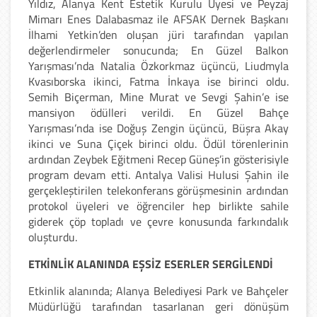
Yıldız, Alanya Kent Estetik Kurulu Üyesi ve Peyzaj
Mimarı Enes Dalabasmaz ile AFSAK Dernek Başkanı
İlhami Yetkin’den oluşan jüri tarafından yapılan
değerlendirmeler sonucunda; En Güzel Balkon
Yarışması’nda Natalia Özkorkmaz üçüncü, Liudmyla
Kvasıborska ikinci, Fatma İnkaya ise birinci oldu.
Semih Biçerman, Mine Murat ve Sevgi Şahin’e ise
mansiyon ödülleri verildi. En Güzel Bahçe
Yarışması’nda ise Doğuş Zengin üçüncü, Büşra Akay
ikinci ve Suna Çiçek birinci oldu. Ödül törenlerinin
ardından Zeybek Eğitmeni Recep Güneş’in gösterisiyle
program devam etti. Antalya Valisi Hulusi Şahin ile
gerçekleştirilen telekonferans görüşmesinin ardından
protokol üyeleri ve öğrenciler hep birlikte sahile
giderek çöp topladı ve çevre konusunda farkındalık
oluşturdu.
ETKİNLİK ALANINDA EŞSİZ ESERLER SERGİLENDİ
Etkinlik alanında; Alanya Belediyesi Park ve Bahçeler
Müdürlüğü tarafından tasarlanan geri dönüşüm