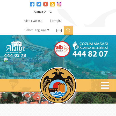
Engelli
web
❓
sitesi
Alanya
--°C
için
SİTE HARİTASI
İLETİŞİM
tıklayın
Select Language
▼