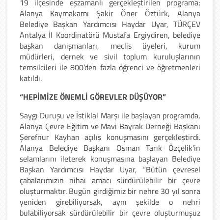
19 ilçesinde eşzamanlı gerçekleştirilen programa;
Alanya Kaymakamı Şakir Öner Öztürk, Alanya
Belediye Başkan Yardımcısı Haydar Uyar, TÜRÇEV
Antalya İl Koordinatörü Mustafa Ergiydiren, belediye
başkan danışmanları, meclis üyeleri, kurum
müdürleri, dernek ve sivil toplum kuruluşlarının
temsilcileri ile 800’den fazla öğrenci ve öğretmenleri
katıldı.
“HEPİMİZE ÖNEMLİ GÖREVLER DÜŞÜYOR”
Saygı Duruşu ve İstiklal Marşı ile başlayan programda,
Alanya Çevre Eğitim ve Mavi Bayrak Derneği Başkanı
Şerefnur Kayhan açılış konuşmasını gerçekleştirdi.
Alanya Belediye Başkanı Osman Tarık Özçelik’in
selamlarını ileterek konuşmasına başlayan Belediye
Başkan Yardımcısı Haydar Uyar, “Bütün çevresel
çabalarımızın nihai amacı sürdürülebilir bir çevre
oluşturmaktır. Bugün girdiğimiz bir nehre 30 yıl sonra
yeniden girebiliyorsak, aynı şekilde o nehri
bulabiliyorsak sürdürülebilir bir çevre oluşturmuşuz