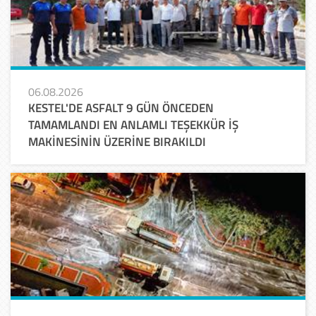
06.08.2026
KESTEL'DE ASFALT 9 GÜN ÖNCEDEN
TAMAMLANDI EN ANLAMLI TEŞEKKÜR İŞ
MAKİNESİNİN ÜZERİNE BIRAKILDI