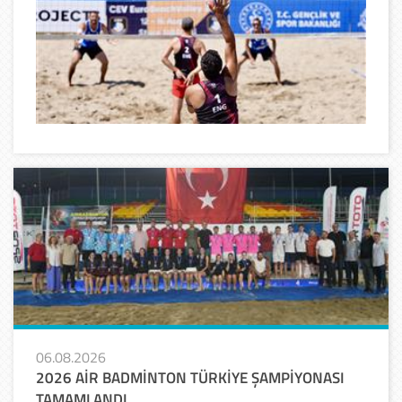
06.08.2026
2026 AİR BADMİNTON TÜRKİYE ŞAMPİYONASI
TAMAMLANDI