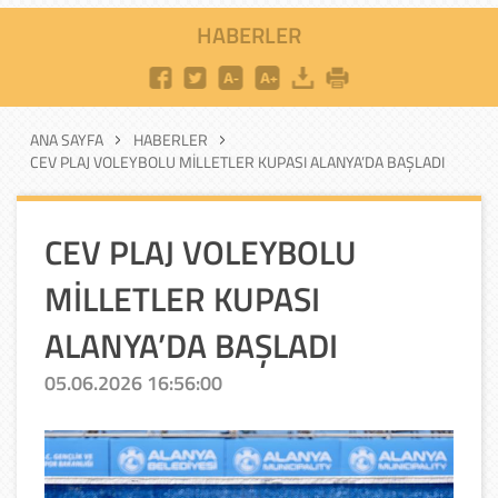
HABERLER
ANA SAYFA
HABERLER
CEV PLAJ VOLEYBOLU MİLLETLER KUPASI ALANYA’DA BAŞLADI
CEV PLAJ VOLEYBOLU
MİLLETLER KUPASI
ALANYA’DA BAŞLADI
05.06.2026 16:56:00