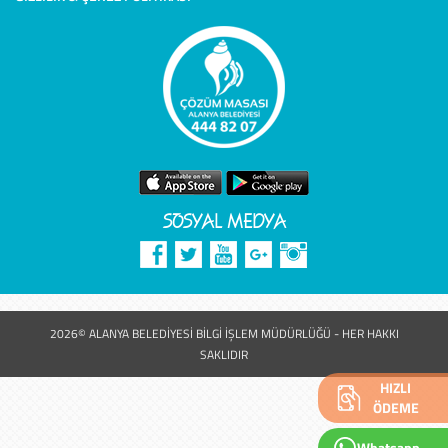
SOSYAL MEDYA
2026© ALANYA BELEDİYESİ BİLGİ İŞLEM MÜDÜRLÜĞÜ - HER HAKKI
SAKLIDIR
HIZLI
ÖDEME
Whatsapp