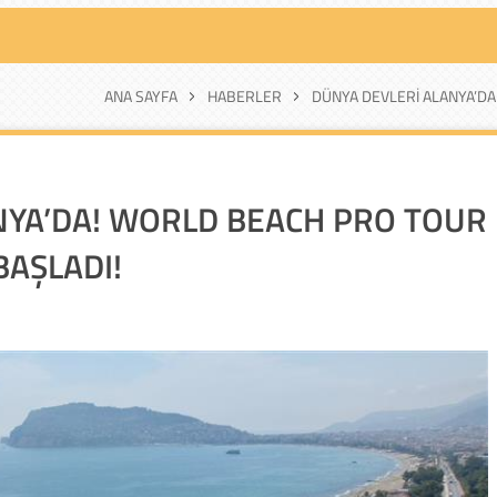
ANA SAYFA
HABERLER
DÜNYA DEVLERİ ALANYA’DA
NYA’DA! WORLD BEACH PRO TOUR
BAŞLADI!