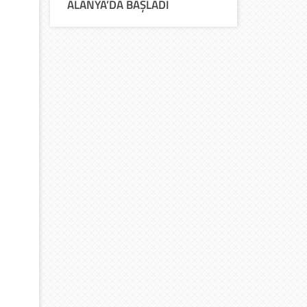
ALANYA’DA BAŞLADI