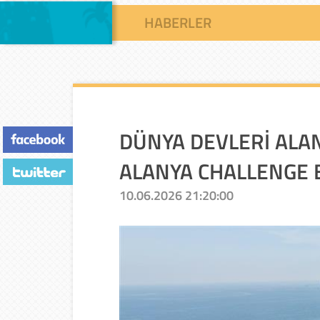
HABERLER
DÜNYA DEVLERİ ALA
ALANYA CHALLENGE 
10.06.2026 21:20:00