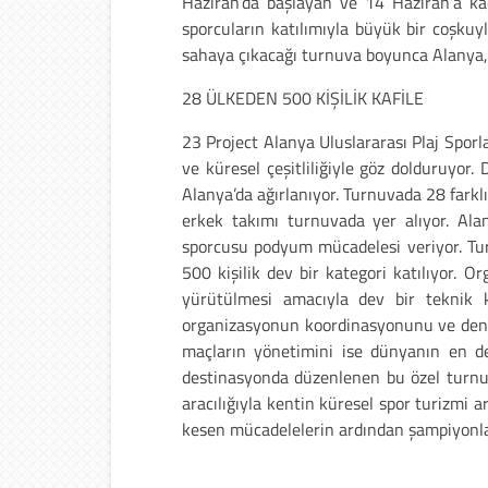
Haziran’da başlayan ve 14 Haziran’a ka
sporcuların katılımıyla büyük bir coşkuy
sahaya çıkacağı turnuva boyunca Alanya,
28 ÜLKEDEN 500 KİŞİLİK KAFİLE
23 Project Alanya Uluslararası Plaj Sporla
ve küresel çeşitliliğiyle göz dolduruyor
Alanya’da ağırlanıyor. Turnuvada 28 fark
erkek takımı turnuvada yer alıyor. Al
sporcusu podyum mücadelesi veriyor. Tur
500 kişilik dev bir kategori katılıyor. 
yürütülmesi amacıyla dev bir teknik 
organizasyonun koordinasyonunu ve denet
maçların yönetimini ise dünyanın en d
destinasyonda düzenlenen bu özel turnuv
aracılığıyla kentin küresel spor turizmi 
kesen mücadelelerin ardından şampiyonlar