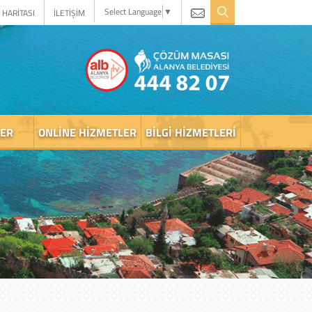
Select Language
▼
 HARİTASI
İLETİŞİM
LER
ONLINE HIZMETLER
BILGI HIZMETLERI