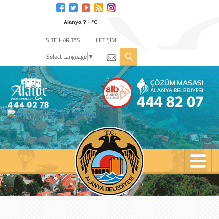
Engelli
web
❓
sitesi
Alanya
--°C
için
SİTE HARİTASI
İLETİŞİM
tıklayın
Select Language
▼