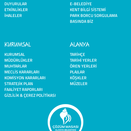
DUYURULAR
E-BELEDIYE
ETKINLIKLER
KENT BILGI SISTEMI
İHALELER
PARK BORCU SORGULAMA
BASINDA BIZ
KURUMSAL
ALANYA
KURUMSAL
TARIHÇE
MÜDÜRLÜKLER
TARIHI YERLER
MUHTARLAR
ÖREN YERLERI
MECLIS KARARLARI
PLAJLAR
KOMISYON KARARLARI
KÖŞKLER
STRATEJIK PLAN
MÜZELER
FAALIYET RAPORLARI
GIZLILIK & ÇEREZ POLITIKASI