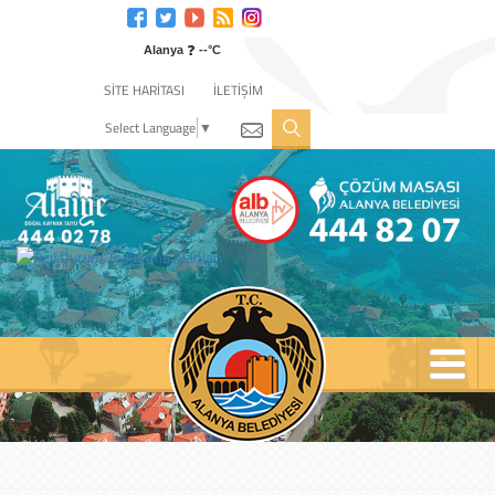
Engelli
web
❓
sitesi
Alanya
--°C
için
SİTE HARİTASI
İLETİŞİM
tıklayın
Select Language
▼