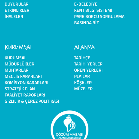
DUYURULAR
E-BELEDIYE
ETKINLIKLER
KENT BILGI SISTEMI
İHALELER
PARK BORCU SORGULAMA
BASINDA BIZ
KURUMSAL
ALANYA
KURUMSAL
TARIHÇE
MÜDÜRLÜKLER
TARIHI YERLER
MUHTARLAR
ÖREN YERLERI
MECLIS KARARLARI
PLAJLAR
KOMISYON KARARLARI
KÖŞKLER
STRATEJIK PLAN
MÜZELER
FAALIYET RAPORLARI
GIZLILIK & ÇEREZ POLITIKASI