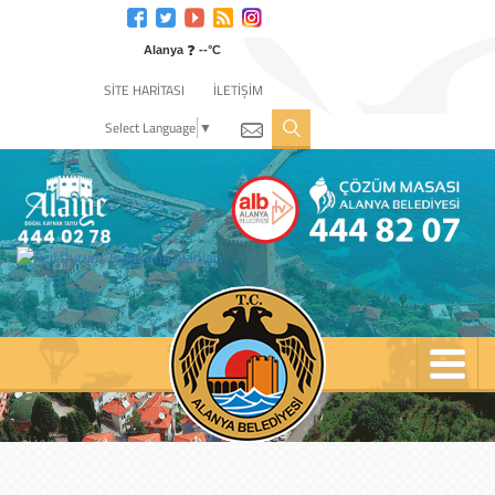
Engelli
web
❓
sitesi
Alanya
--°C
için
SİTE HARİTASI
İLETİŞİM
tıklayın
Select Language
▼