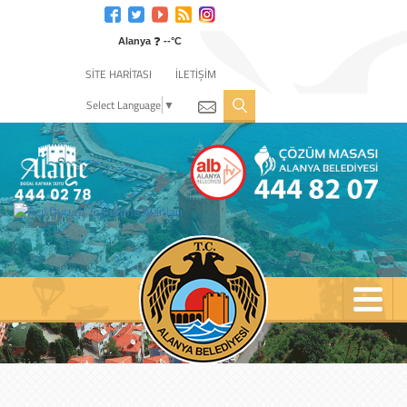
Engelli
web
❓
sitesi
Alanya
--°C
için
SİTE HARİTASI
İLETİŞİM
tıklayın
Select Language
▼