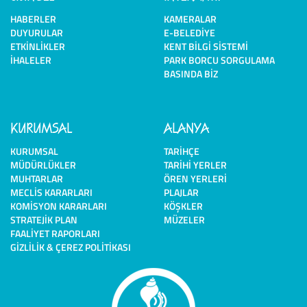
HABERLER
KAMERALAR
DUYURULAR
E-BELEDIYE
ETKINLIKLER
KENT BILGI SISTEMI
İHALELER
PARK BORCU SORGULAMA
BASINDA BIZ
KURUMSAL
ALANYA
KURUMSAL
TARIHÇE
MÜDÜRLÜKLER
TARIHI YERLER
MUHTARLAR
ÖREN YERLERI
MECLIS KARARLARI
PLAJLAR
KOMISYON KARARLARI
KÖŞKLER
STRATEJIK PLAN
MÜZELER
FAALIYET RAPORLARI
GIZLILIK & ÇEREZ POLITIKASI