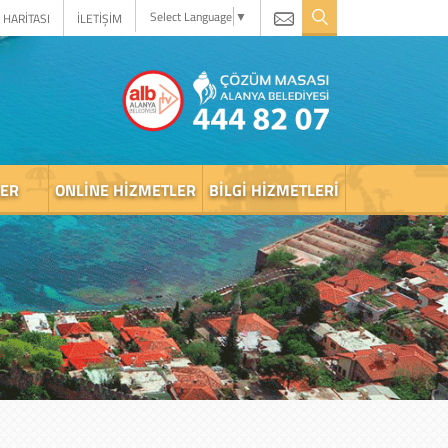
Select Language
▼
 HARİTASI
İLETİŞİM
LER
ONLINE HIZMETLER
BILGI HIZMETLERI