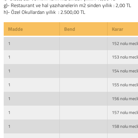
g)- Restaurant ve hal yazıhanelerin m2 sinden yıllık : 2,00 TL
h)- Özel Okullardan yıllık
: 2.500,00 TL
Madde
Bend
Karar
1
152 nolu mecli
1
153 nolu mecli
1
154 nolu mecli
1
155 nolu mecli
1
156 nolu mecli
1
157 nolu mecli
1
158 nolu mecli