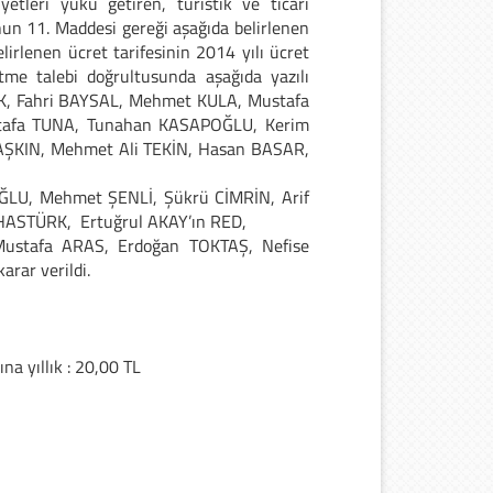
etleri yükü getiren, turistik ve ticari
un 11. Maddesi gereği aşağıda belirlenen
lirlenen ücret tarifesinin 2014 yılı ücret
tme talebi doğrultusunda aşağıda yazılı
ÜRK, Fahri BAYSAL, Mehmet KULA, Mustafa
tafa TUNA, Tunahan KASAPOĞLU, Kerim
AŞKIN, Mehmet Ali TEKİN, Hasan BASAR,
U, Mehmet ŞENLİ, Şükrü CİMRİN, Arif
HASTÜRK, Ertuğrul AKAY’ın RED,
tafa ARAS, Erdoğan TOKTAŞ, Nefise
rar verildi.
na yıllık : 20,00 TL