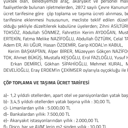
yüksek olan, Belediyemize araç, akaryakıt ve personel maliy
faaliyetlerde bulunan işletmelerden, 2872 sayılı Çevre Kanunun
ücret tarifesine göre çöp toplama ve taşıma ücreti alınması, be
tarifesine eklenmesi hususunun, mecliste teklif edilen düzel
olduğu şekliyle düzeltilerek kabulüne üyelerden; Zihni ASİLT
TOKSÖZ, Abdullah SÖNMEZ, Fahrettin Kerim AYDOĞAN, Mus
ERTEKİN, Fatma Melike NAZİFOĞLU, Abdullah ÖZTÜRK, Celal T
Adem ER, Ali UĞUR, Hasan ÖZDEMİR, Garip KODAL’ın KABUL,
Kerim BAŞKAPTAN, Alper BİRER, Müzeyyen Gökçen NAZİFOĞL
TOK, Ahmet BÜKÜŞ, Mustafa KEŞOĞLU, Erol FAZLOĞLU, Yusuf 
Erkan DEMİRCİ, Gökhan SİPAHİOĞLU, Mehmet KURAL, Mus
DEVELİOĞLU, Eray ERDEM’in ÇEKİMSER oylarıyla oyçokluğu ile ka
ÇÖP TOPLAMA VE TAŞIMA ÜCRET TARİFESİ
a)- 1,2 yıldızlı otellerden, apart otel ve pansiyonlardan yatak başı
b)- 3,4,5 yıldızlı otellerden yatak başına yıllık : 30,00 TL
c)- Limanlardan yıllık : 5.000,00 TL
d)- Bankalardan yıllık: 7.500,00 TL
e)- Akaryakıt istasyonlarından yıllık : 2.000,00 TL
f)- Disco, bar ve AVM’ lerin m2 sinden yıllık : 10,00 TL