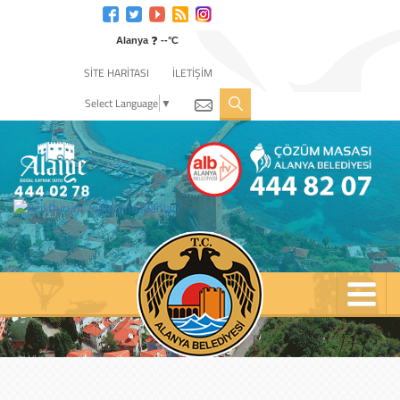
Engelli
web
❓
sitesi
Alanya
--°C
için
SİTE HARİTASI
İLETİŞİM
tıklayın
Select Language
▼