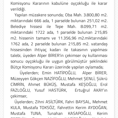
Komisyonu Kararının kabulüne oyçokluğu ile karar
verildiği.
Yapılan müzakere sonunda; Oba Mah. 3.800,80 m2.
miktarındaki 666 ada, 1 parselde bulunan 251,02 m2.
Belediye hissesi ile Tepe Mah. 8.099,71 m2.
miktarındaki 1722 ada, 1 parselde bulunan 215,85
m2. hissenin tamamı ve 11.356,96 m2.miktarındaki
1762 ada, 2 parselde bulunan 215,85 m2. vatandaş
hissesinden ihtiyaç kadarı ile takasının yapılması
talebi, üyeden Alper BİRER’in çekimser oy kullanması
sonucu oyçokluğu ile uygun görülmüştür şeklindeki
Bütçe Komisyonu Kararı üzerinde yapılan oylamada;
Üyelerden; Emin HATİPOĞLU, Alper BİRER,
Müzeyyen Gökçen NAZİFOĞLU, Mehmet ŞENLİ, Şükrü
CİMRİN, Ahmet BÜKÜŞ, Mustafa KEŞOĞLU, Erol
FAZLOĞLU, Yusuf HASTÜRK, Ertuğrul AKAY’ın
çekimser,
Üyelerden; Zihni ASİLTÜRK, Fahri BAYSAL, Mehmet
KULA, Mustafa TOKSÖZ, Fahrettin Kerim AYDOĞAN,
Mustafa TUNA, Tunahan KASAPOĞLU, Kerim