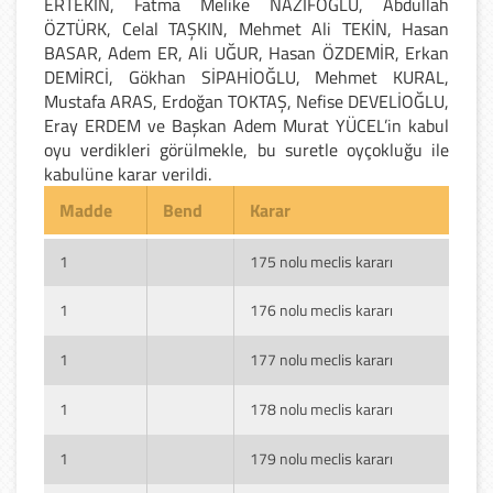
ERTEKİN, Fatma Melike NAZİFOĞLU, Abdullah
ÖZTÜRK, Celal TAŞKIN, Mehmet Ali TEKİN, Hasan
BASAR, Adem ER, Ali UĞUR, Hasan ÖZDEMİR, Erkan
DEMİRCİ, Gökhan SİPAHİOĞLU, Mehmet KURAL,
Mustafa ARAS, Erdoğan TOKTAŞ, Nefise DEVELİOĞLU,
Eray ERDEM ve Başkan Adem Murat YÜCEL’in kabul
oyu verdikleri görülmekle, bu suretle oyçokluğu ile
kabulüne karar verildi.
Madde
Bend
Karar
1
175 nolu meclis kararı
1
176 nolu meclis kararı
1
177 nolu meclis kararı
1
178 nolu meclis kararı
1
179 nolu meclis kararı