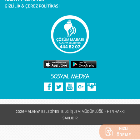
GIZLILIK & ÇEREZ POLITIKASI
SOSYAL MEDYA
2026© ALANYA BELEDİYESİ BİLGİ İŞLEM MÜDÜRLÜĞÜ - HER HAKKI
SAKLIDIR
HIZLI
ÖDEME