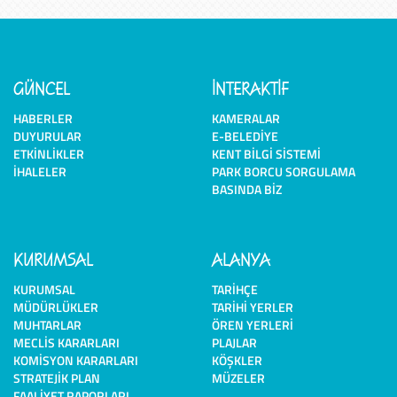
GÜNCEL
İNTERAKTİF
HABERLER
KAMERALAR
DUYURULAR
E-BELEDIYE
ETKINLIKLER
KENT BILGI SISTEMI
İHALELER
PARK BORCU SORGULAMA
BASINDA BIZ
KURUMSAL
ALANYA
KURUMSAL
TARIHÇE
MÜDÜRLÜKLER
TARIHI YERLER
MUHTARLAR
ÖREN YERLERI
MECLIS KARARLARI
PLAJLAR
KOMISYON KARARLARI
KÖŞKLER
STRATEJIK PLAN
MÜZELER
FAALIYET RAPORLARI