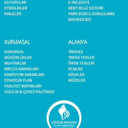
DUYURULAR
E-BELEDIYE
ETKINLIKLER
KENT BILGI SISTEMI
İHALELER
PARK BORCU SORGULAMA
BASINDA BIZ
KURUMSAL
ALANYA
KURUMSAL
TARIHÇE
MÜDÜRLÜKLER
TARIHI YERLER
MUHTARLAR
ÖREN YERLERI
MECLIS KARARLARI
PLAJLAR
KOMISYON KARARLARI
KÖŞKLER
STRATEJIK PLAN
MÜZELER
FAALIYET RAPORLARI
GIZLILIK & ÇEREZ POLITIKASI