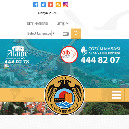
Engelli
web
❓
sitesi
Alanya
--°C
için
SİTE HARİTASI
İLETİŞİM
tıklayın
Select Language
▼