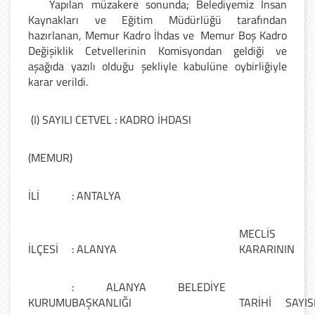
Yapılan müzakere sonunda; Belediyemiz İnsan
Kaynakları ve Eğitim Müdürlüğü tarafından
hazırlanan, Memur Kadro İhdas ve
Memur Boş Kadro
Değişiklik Cetvellerinin Komisyondan geldiği ve
aşağıda yazılı olduğu şekliyle kabulüne oybirliğiyle
karar verildi.
(I) SAYILI CETVEL : KADRO İHDASI
(MEMUR)
İLİ
: ANTALYA
MECLİS
İLÇESİ
: ALANYA
KARARININ
: ALANYA BELEDİYE
KURUMU
BAŞKANLIĞI
TARİHİ
SAYIS