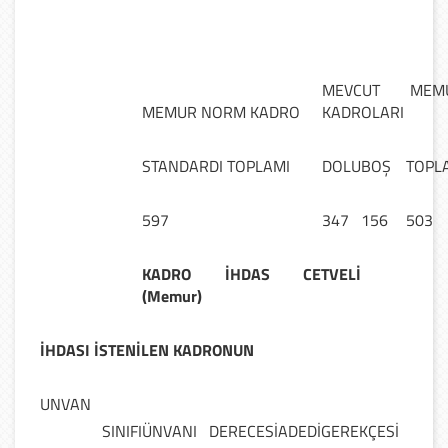
MEVCUT MEM
MEMUR NORM KADRO
KADROLARI
STANDARDI TOPLAMI
DOLU
BOŞ
TOPL
597
347
156
503
KADRO İHDAS CETVELİ
(Memur)
İHDASI İSTENİLEN KADRONUN
UNVAN
SINIFI
ÜNVANI
DERECESİ
ADEDİ
GEREKÇESİ