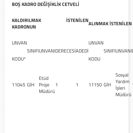
BOŞ KADRO DEĞİŞİKLİK CETVELİ
KALDIRILMAK İSTENİLEN
ALINMAK İSTENİLE
KADRONUN
UNVAN
UNVAN
SINIFI
UNVANI
DERECESİ
ADEDİ
SINIFI
UNVANI
KODU*
KODU
Sosyal
Etüd
Yardım
11045
GİH
Proje
1
1
11150
GİH
İşleri
Müdürü
Müdürü