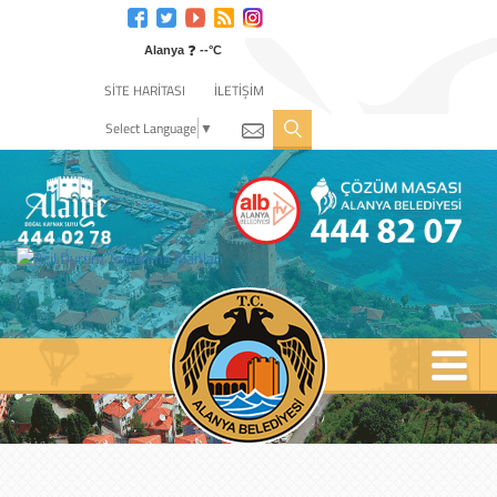
Engelli
web
❓
sitesi
Alanya
--°C
için
SİTE HARİTASI
İLETİŞİM
tıklayın
Select Language
▼