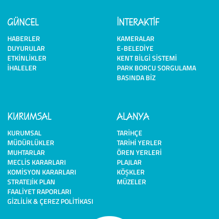
GÜNCEL
İNTERAKTİF
HABERLER
KAMERALAR
DUYURULAR
E-BELEDIYE
ETKINLIKLER
KENT BILGI SISTEMI
İHALELER
PARK BORCU SORGULAMA
BASINDA BIZ
KURUMSAL
ALANYA
KURUMSAL
TARIHÇE
MÜDÜRLÜKLER
TARIHI YERLER
MUHTARLAR
ÖREN YERLERI
MECLIS KARARLARI
PLAJLAR
KOMISYON KARARLARI
KÖŞKLER
STRATEJIK PLAN
MÜZELER
FAALIYET RAPORLARI
GIZLILIK & ÇEREZ POLITIKASI