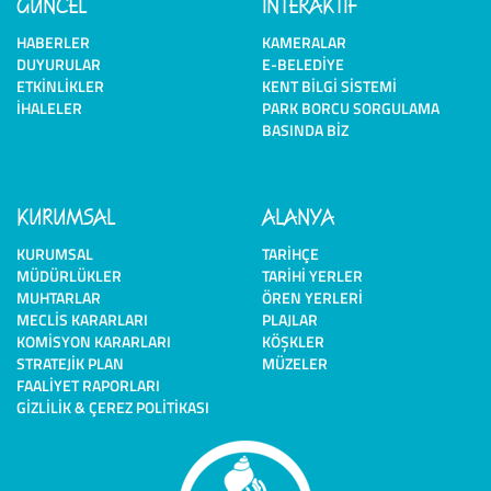
GÜNCEL
İNTERAKTİF
HABERLER
KAMERALAR
DUYURULAR
E-BELEDIYE
ETKINLIKLER
KENT BILGI SISTEMI
İHALELER
PARK BORCU SORGULAMA
BASINDA BIZ
KURUMSAL
ALANYA
KURUMSAL
TARIHÇE
MÜDÜRLÜKLER
TARIHI YERLER
MUHTARLAR
ÖREN YERLERI
MECLIS KARARLARI
PLAJLAR
KOMISYON KARARLARI
KÖŞKLER
STRATEJIK PLAN
MÜZELER
FAALIYET RAPORLARI
GIZLILIK & ÇEREZ POLITIKASI