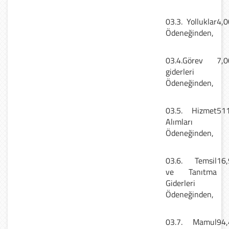
03.3. Yolluklar
4,0
Ödeneğinden,
03.4.Görev
7,0
giderleri
Ödeneğinden,
03.5. Hizmet
511
Alımları
Ödeneğinden,
03.6. Temsil
16,
ve Tanıtma
Giderleri
Ödeneğinden,
03.7. Mamul
94,