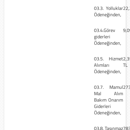
03.3. Yolluklar
22,
Ödeneğinden,
03.4.Görev
9,0
giderleri
Ödeneğinden,
03.5. Hizmet
2,3
Alımları
TL
Ödeneğinden,
03.7. Mamul
273
Mal Alım
Bakım Onarım
Giderleri
Ödeneğinden,
03.8. Taşınmaz
783