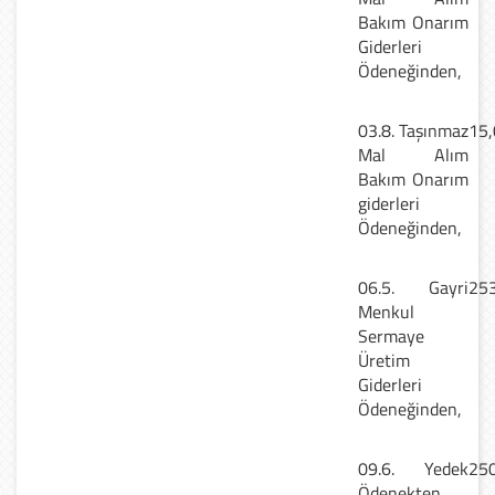
Bakım Onarım
Giderleri
Ödeneğinden,
03.8. Taşınmaz
15,
Mal Alım
Bakım Onarım
giderleri
Ödeneğinden,
06.5. Gayri
253
Menkul
Sermaye
Üretim
Giderleri
Ödeneğinden,
09.6. Yedek
250
Ödenekten,