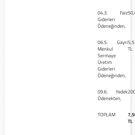
04.3. Faiz
50,
Giderleri
Ödeneğinden,
06.5. Gayri
5,5
Menkul
TL
Sermaye
Üretim
Giderleri
Ödeneğinden,
09.6. Yedek
200
Ödenekten,
TOPLAM
7,5
TL