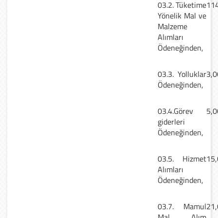
03.2. Tüketime
114
Yönelik Mal ve
Malzeme
Alımları
Ödeneğinden,
03.3. Yolluklar
3,0
Ödeneğinden,
03.4.Görev
5,0
giderleri
Ödeneğinden,
03.5. Hizmet
15,
Alımları
Ödeneğinden,
03.7. Mamul
21,
Mal Alım