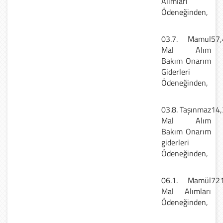
Alımları
Ödeneğinden,
03.7. Mamul
57,
Mal Alım
Bakım Onarım
Giderleri
Ödeneğinden,
03.8. Taşınmaz
14,
Mal Alım
Bakım Onarım
giderleri
Ödeneğinden,
06.1. Mamül
721
Mal Alımları
Ödeneğinden,