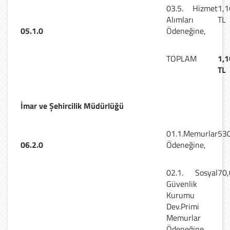
03.5. Hizmet
1,1
Alımları
TL
05.1.0
Ödeneğine,
TOPLAM
1,1
TL
İmar ve Şehircilik Müdürlüğü
01.1.Memurlar
530
06.2.0
Ödeneğine,
02.1. Sosyal
70,
Güvenlik
Kurumu
Dev.Primi
Memurlar
Ödeneğine,