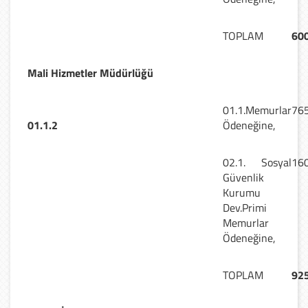
TOPLAM
600
Mali Hizmetler Müdürlüğü
01.1.Memurlar
765
01.1.2
Ödeneğine,
02.1. Sosyal
160
Güvenlik
Kurumu
Dev.Primi
Memurlar
Ödeneğine,
TOPLAM
925