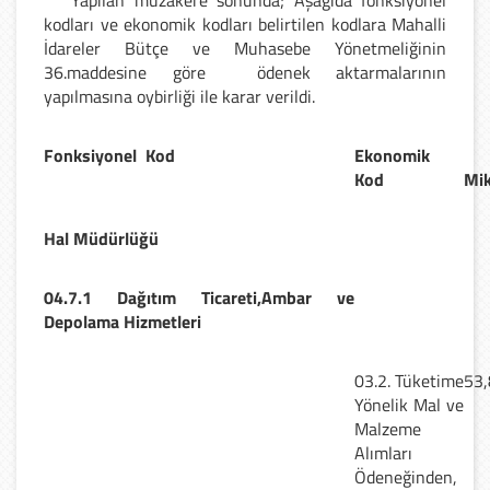
kodları ve ekonomik kodları belirtilen kodlara Mahalli
İdareler Bütçe ve Muhasebe Yönetmeliğinin
36.maddesine göre ödenek aktarmalarının
yapılmasına oybirliği ile karar verildi.
Fonksiyonel Kod
Ekonomik
Kod
Mik
Hal Müdürlüğü
04.7.1 Dağıtım Ticareti,Ambar ve
Depolama Hizmetleri
03.2. Tüketime
53,
Yönelik Mal ve
Malzeme
Alımları
Ödeneğinden,