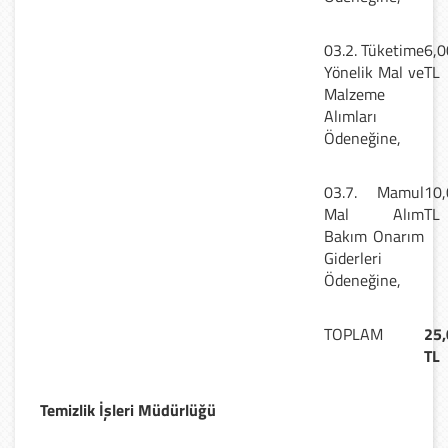
03.2. Tüketime
6,0
Yönelik Mal ve
TL
Malzeme
Alımları
Ödeneğine,
03.7. Mamul
10,
Mal Alım
TL
Bakım Onarım
Giderleri
Ödeneğine,
TOPLAM
25,
TL
Temizlik İşleri Müdürlüğü