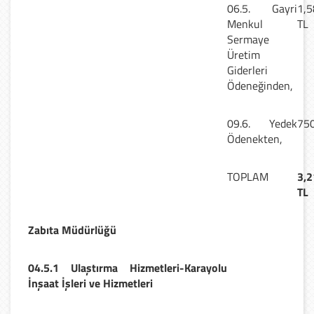
06.5. Gayri
1,5
Menkul
TL
Sermaye
Üretim
Giderleri
Ödeneğinden,
09.6. Yedek
750
Ödenekten,
TOPLAM
3,2
TL
Zabıta Müdürlüğü
04.5.1 Ulaştırma Hizmetleri-Karayolu
İnşaat İşleri ve Hizmetleri