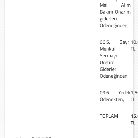
Mal Alım
Bakım Onarım
giderleri
Ödeneğinden,
06.5. Gayri
10,
Menkul
TL
Sermaye
Üretim
Giderleri
Ödeneğinden,
09.6. Yedek
1,5
Ödenekten,
TL
TOPLAM
15,
TL