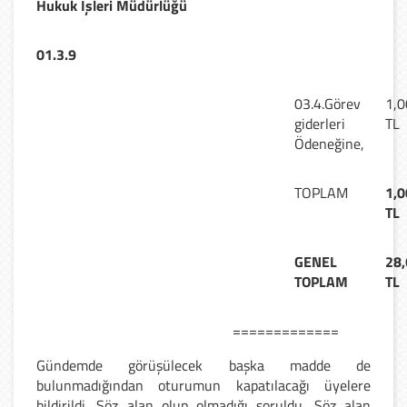
Hukuk İşleri Müdürlüğü
01.3.9
03.4.Görev
1,0
giderleri
TL
Ödeneğine,
TOPLAM
1,0
TL
GENEL
28,
TOPLAM
TL
=============
Gündemde görüşülecek başka madde de
bulunmadığından oturumun kapatılacağı üyelere
bildirildi. Söz alan olup olmadığı soruldu. Söz alan