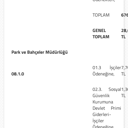
TOPLAM
676
GENEL
28,
TOPLAM
TL
Park ve Bahçeler Müdürlüğü
01.3 İşçiler
7,7
08.1.0
Ödeneğine,
TL
02.3. Sosyal
1,3
Güvenlik
TL
Kurumuna
Devlet Primi
Giderleri-
İşçiler
Ödeneğine,