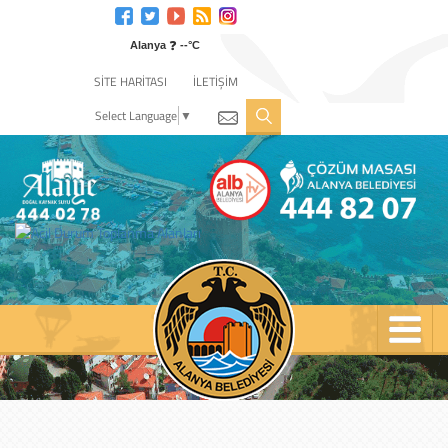
Engelli
web
❓
sitesi
Alanya
--°C
için
SİTE HARİTASI
İLETİŞİM
tıklayın
Select Language
▼