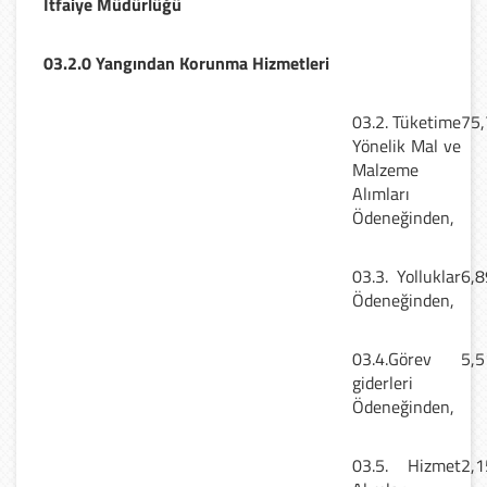
İtfaiye Müdürlüğü
03.2.0 Yangından Korunma Hizmetleri
03.2. Tüketime
75,
Yönelik Mal ve
Malzeme
Alımları
Ödeneğinden,
03.3. Yolluklar
6,8
Ödeneğinden,
03.4.Görev
5,5
giderleri
Ödeneğinden,
03.5. Hizmet
2,1