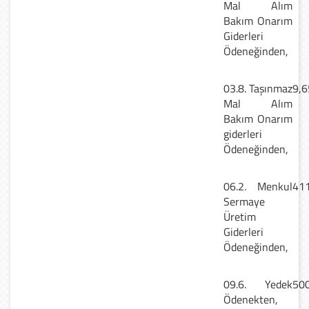
Mal Alım
Bakım Onarım
Giderleri
Ödeneğinden,
03.8. Taşınmaz
9,6
Mal Alım
Bakım Onarım
giderleri
Ödeneğinden,
06.2. Menkul
411
Sermaye
Üretim
Giderleri
Ödeneğinden,
09.6. Yedek
500
Ödenekten,