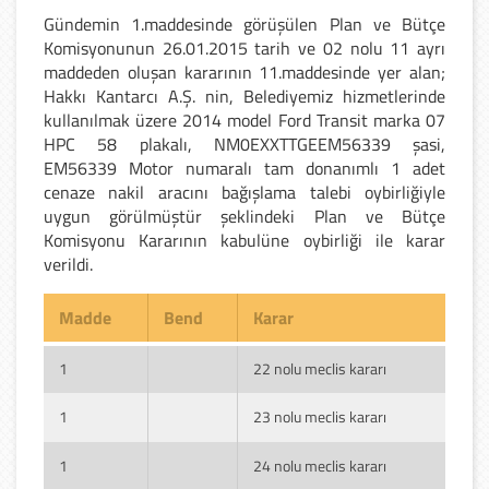
Gündemin 1.maddesinde görüşülen Plan ve Bütçe
Komisyonunun 26.01.2015 tarih ve 02 nolu 11 ayrı
maddeden oluşan kararının 11.maddesinde yer alan;
Hakkı Kantarcı A.Ş. nin, Belediyemiz hizmetlerinde
kullanılmak üzere 2014 model Ford Transit marka 07
HPC 58 plakalı, NM0EXXTTGEEM56339 şasi,
EM56339 Motor numaralı tam donanımlı 1 adet
cenaze nakil aracını bağışlama talebi oybirliğiyle
uygun görülmüştür şeklindeki Plan ve Bütçe
Komisyonu Kararının kabulüne oybirliği ile karar
verildi.
Madde
Bend
Karar
1
22 nolu meclis kararı
1
23 nolu meclis kararı
1
24 nolu meclis kararı