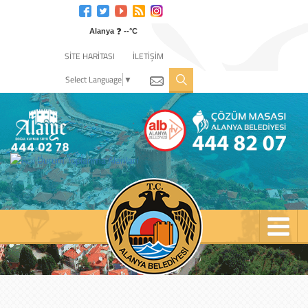
Engelli
web
❓
sitesi
Alanya
--°C
için
SİTE HARİTASI
İLETİŞİM
tıklayın
Select Language
▼