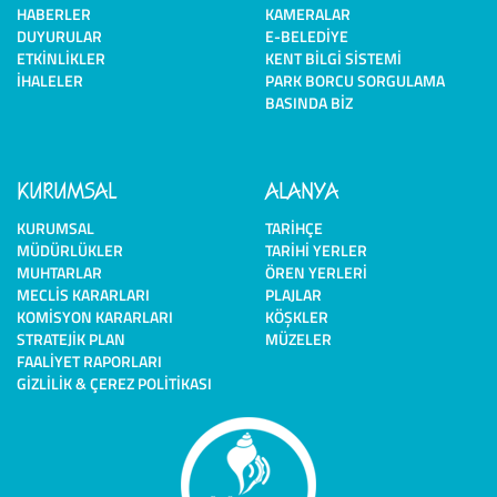
HABERLER
KAMERALAR
DUYURULAR
E-BELEDIYE
ETKINLIKLER
KENT BILGI SISTEMI
İHALELER
PARK BORCU SORGULAMA
BASINDA BIZ
KURUMSAL
ALANYA
KURUMSAL
TARIHÇE
MÜDÜRLÜKLER
TARIHI YERLER
MUHTARLAR
ÖREN YERLERI
MECLIS KARARLARI
PLAJLAR
KOMISYON KARARLARI
KÖŞKLER
STRATEJIK PLAN
MÜZELER
FAALIYET RAPORLARI
GIZLILIK & ÇEREZ POLITIKASI