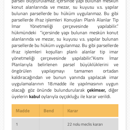
parseli oluşturulamaz. İçersinde yapı bulunan meskün
konut alanlarında ve mezar, su kuyusu v.s. yapılar
bulunan parsellerde bu hüküm uygulanmaz. Bu gibi
parsellerde ifraz işlemleri Konuşları Planlı Alanlar Tip
İmar Yönetmeliği çerçevesinde yapılabilir.”
hükmündeki “içersinde yapı bulunan meskün konut
alanlarında ve mezar, su kuyusu v.s. yapılar bulunan
parsellerde bu hüküm uygulanmaz. Bu gibi parsellerde
ifraz işlemleri koşulları planlı alanlar tip imar
yönetmeliği çerçevesinde yapılabilir.”Kısmı İmar
Planlarıyla belirlenen parsel büyüklüklerini ve
öngörülen yapılaşmayı tamamen ortadan
kaldıracağından ve bunun yanında yapılacak imar
uygulamalarının 18.madde ile yapılmasının uygun
olacağı göz önünde bulundurularak
çekimser,
diğer
üyelerin
kabul
oylarıyla oyçokluğu ile karar verildi.
Madde
Bend
Karar
1
22 nolu meclis kararı