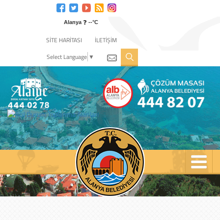
Engelli
web
❓
sitesi
Alanya
--°C
için
SİTE HARİTASI
İLETİŞİM
tıklayın
Select Language
▼