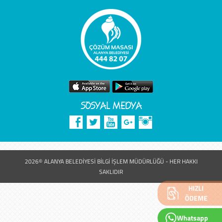
SOSYAL MEDYA
2026© ALANYA BELEDİYESİ BİLGİ İŞLEM MÜDÜRLÜĞÜ - HER HAKKI
SAKLIDIR
HIZLI
ÖDEME
Whatsapp