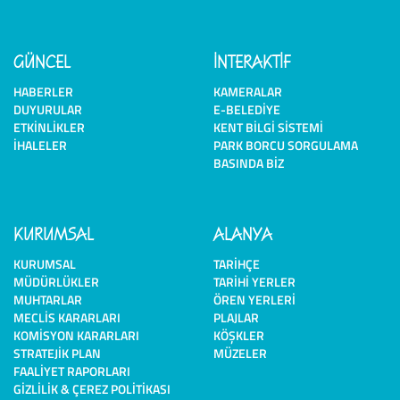
GÜNCEL
İNTERAKTİF
HABERLER
KAMERALAR
DUYURULAR
E-BELEDIYE
ETKINLIKLER
KENT BILGI SISTEMI
İHALELER
PARK BORCU SORGULAMA
BASINDA BIZ
KURUMSAL
ALANYA
KURUMSAL
TARIHÇE
MÜDÜRLÜKLER
TARIHI YERLER
MUHTARLAR
ÖREN YERLERI
MECLIS KARARLARI
PLAJLAR
KOMISYON KARARLARI
KÖŞKLER
STRATEJIK PLAN
MÜZELER
FAALIYET RAPORLARI
GIZLILIK & ÇEREZ POLITIKASI