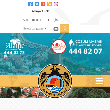
Engelli
web
❓
sitesi
Alanya
--°C
için
SİTE HARİTASI
İLETİŞİM
tıklayın
Select Language
▼