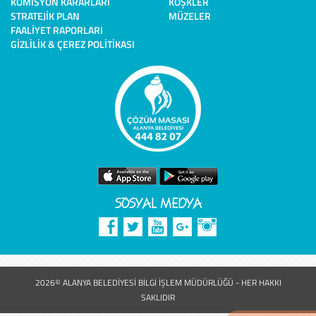
KOMISYON KARARLARI
KÖŞKLER
STRATEJIK PLAN
MÜZELER
FAALIYET RAPORLARI
GIZLILIK & ÇEREZ POLITIKASI
SOSYAL MEDYA
2026© ALANYA BELEDİYESİ BİLGİ İŞLEM MÜDÜRLÜĞÜ - HER HAKKI
SAKLIDIR