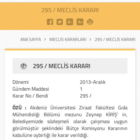
295 / MECLIS KARARI
ANA SAYFA
MECLIS KARARLARI
295 / MECLIS KARARI
295 / MECLIS KARARI
Dönemi
2013-Aralık
Gündem Maddesi
1
Karar No / Bendi
295 /
ÖZÜ :
Akdeniz Üniversitesi Ziraat Fakültesi Gıda
Mühendisliği Bölümü mezunu Zeynep KİRİŞ’ in,
Belediyemizde sözleşmeli olarak çalışması uygun
görülmüştür şeklindeki Bütçe Komisyonu Kararının
kabulüne oybirliği ile karar verildiği.