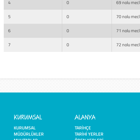
4
0
69 nolu mecli
5
0
70 nolu mecli
6
0
71 nolu mecli
7
0
72 nolu mecli
KURUMSAL
ALANYA
KURUMSAL
TARIHÇE
MÜDÜRLÜKLER
TARIHI YERLER