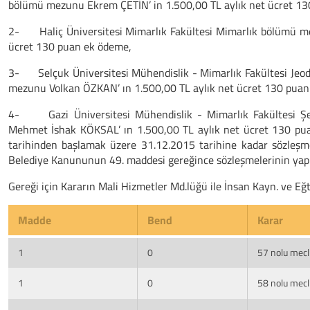
bölümü mezunu Ekrem ÇETİN’ in 1.500,00 TL aylık net ücret 1
2-
Haliç Üniversitesi Mimarlık Fakültesi Mimarlık bölümü m
ücret 130 puan ek ödeme,
3-
Selçuk Üniversitesi Mühendislik - Mimarlık Fakültesi Je
mezunu Volkan ÖZKAN’ ın 1.500,00 TL aylık net ücret 130 puan
4-
Gazi Üniversitesi Mühendislik - Mimarlık Fakültesi
Mehmet İshak KÖKSAL’ ın 1.500,00 TL aylık net ücret 130 pua
tarihinden başlamak üzere 31.12.2015 tarihine kadar sözleşmel
Belediye Kanununun 49. maddesi gereğince sözleşmelerinin yapılma
Gereği için Kararın Mali Hizmetler Md.lüğü ile İnsan Kayn. ve E
Madde
Bend
Karar
1
0
57 nolu mecli
1
0
58 nolu mecli