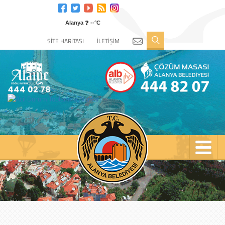
Engelli
web
❓
sitesi
Alanya
--°C
için
SİTE HARİTASI
İLETİŞİM
tıklayın