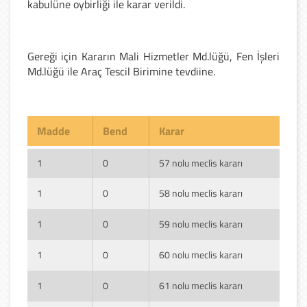
kabulüne oybirliği ile karar verildi.
Gereği için Kararın Mali Hizmetler Md.lüğü, Fen İşleri
Md.lüğü ile Araç Tescil Birimine tevdiine.
Madde
Bend
Karar
1
0
57 nolu meclis kararı
1
0
58 nolu meclis kararı
1
0
59 nolu meclis kararı
1
0
60 nolu meclis kararı
1
0
61 nolu meclis kararı