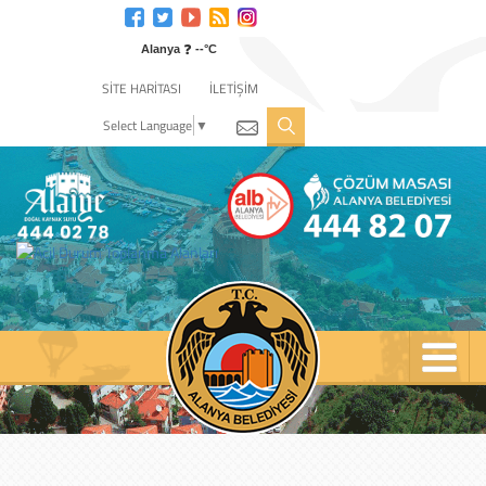
Engelli
web
❓
sitesi
Alanya
--°C
için
SİTE HARİTASI
İLETİŞİM
tıklayın
Select Language
▼