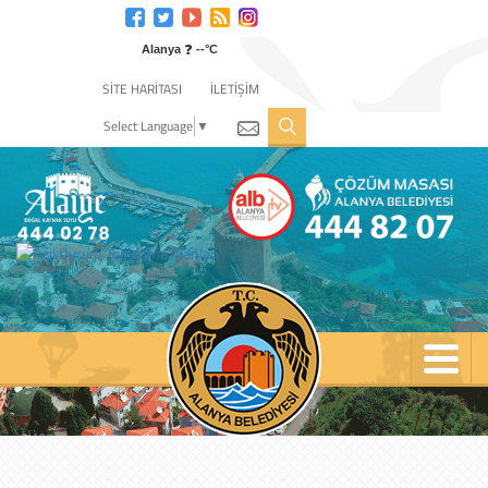
Engelli
web
❓
sitesi
Alanya
--°C
için
SİTE HARİTASI
İLETİŞİM
tıklayın
Select Language
▼