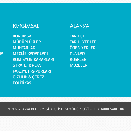
KURUMSAL
ALANYA
KURUMSAL
TARIHÇE
MÜDÜRLÜKLER
TARIHI YERLER
MUHTARLAR
ÖREN YERLERI
MA
MECLIS KARARLARI
PLAJLAR
KOMISYON KARARLARI
KÖŞKLER
STRATEJIK PLAN
MÜZELER
FAALIYET RAPORLARI
GIZLILIK & ÇEREZ
POLITIKASI
2026© ALANYA BELEDİYESİ BİLGİ İŞLEM MÜDÜRLÜĞÜ - HER HAKKI SAKLIDIR