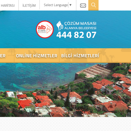
Select Language
▼
 HARİTASI
İLETİŞİM
LER
ONLINE HIZMETLER
BILGI HIZMETLERI