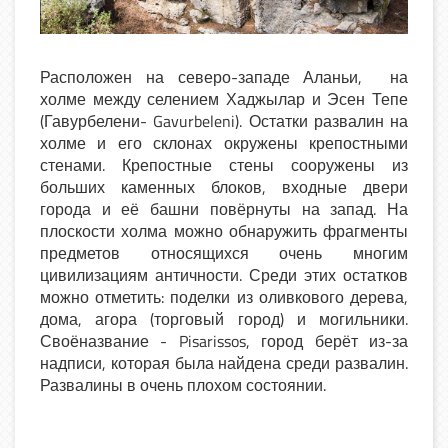
Расположен на северо-западе Аланьи, на
холме между селением Хаджылар и Эсен Тепе
(Гавурбелени- Gavurbeleni). Остатки развалин на
холме и его склонах окружены крепостными
стенами. Крепостные стены сооружены из
больших каменных блоков, входные двери
города и её башни повёрнуты на запад. На
плоскости холма можно обнаружить фрагменты
предметов относящихся очень многим
цивилизациям античности. Среди этих остатков
можно отметить: поделки из оливкового дерева,
дома, агора (торговый город) и могильники.
Своёназвание - Pisarissos, город берёт из-за
надписи, которая была найдена среди развалин.
Развалины в очень плохом состоянии.