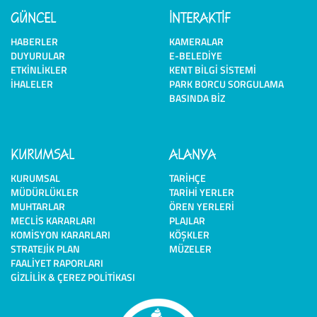
GÜNCEL
İNTERAKTİF
HABERLER
KAMERALAR
DUYURULAR
E-BELEDIYE
ETKINLIKLER
KENT BILGI SISTEMI
İHALELER
PARK BORCU SORGULAMA
BASINDA BIZ
KURUMSAL
ALANYA
KURUMSAL
TARIHÇE
MÜDÜRLÜKLER
TARIHI YERLER
MUHTARLAR
ÖREN YERLERI
MECLIS KARARLARI
PLAJLAR
KOMISYON KARARLARI
KÖŞKLER
STRATEJIK PLAN
MÜZELER
FAALIYET RAPORLARI
GIZLILIK & ÇEREZ POLITIKASI