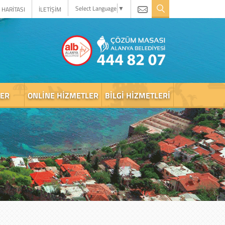
Select Language
▼
 HARİTASI
İLETİŞİM
LER
ONLINE HIZMETLER
BILGI HIZMETLERI