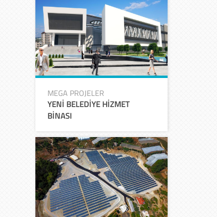
MEGA PROJELER
YENİ BELEDİYE HİZMET
BİNASI