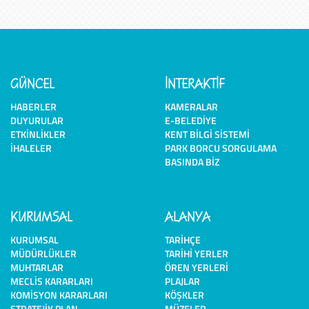
GÜNCEL
İNTERAKTİF
HABERLER
KAMERALAR
DUYURULAR
E-BELEDIYE
ETKINLIKLER
KENT BILGI SISTEMI
İHALELER
PARK BORCU SORGULAMA
BASINDA BIZ
KURUMSAL
ALANYA
KURUMSAL
TARIHÇE
MÜDÜRLÜKLER
TARIHI YERLER
MUHTARLAR
ÖREN YERLERI
MECLIS KARARLARI
PLAJLAR
KOMISYON KARARLARI
KÖŞKLER
STRATEJIK PLAN
MÜZELER