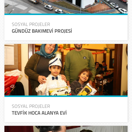
SOSYAL PROJELER
GÜNDÜZ BAKIMEVİ PROJESİ
SOSYAL PROJELER
TEVFİK HOCA ALANYA EVİ