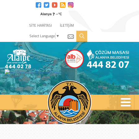
Engelli
web
❓
sitesi
Alanya
--°C
için
SİTE HARİTASI
İLETİŞİM
tıklayın
Select Language
▼