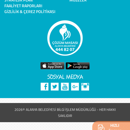
FAALIYET RAPORLARI
GIZLILIK & ÇEREZ POLITIKASI
SOSYAL MEDYA
2026© ALANYA BELEDİYESİ BİLGİ İŞLEM MÜDÜRLÜĞÜ - HER HAKKI
SAKLIDIR
HIZLI