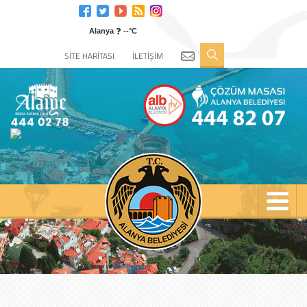
Engelli
web
❓
sitesi
Alanya
--°C
için
SİTE HARİTASI
İLETİŞİM
tıklayın