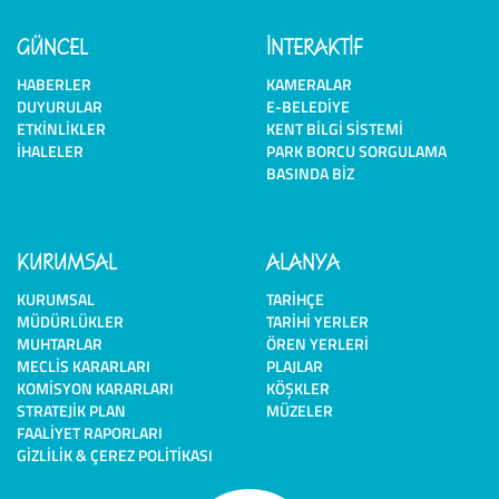
GÜNCEL
İNTERAKTİF
HABERLER
KAMERALAR
DUYURULAR
E-BELEDIYE
ETKINLIKLER
KENT BILGI SISTEMI
İHALELER
PARK BORCU SORGULAMA
BASINDA BIZ
KURUMSAL
ALANYA
KURUMSAL
TARIHÇE
MÜDÜRLÜKLER
TARIHI YERLER
MUHTARLAR
ÖREN YERLERI
MECLIS KARARLARI
PLAJLAR
KOMISYON KARARLARI
KÖŞKLER
STRATEJIK PLAN
MÜZELER
FAALIYET RAPORLARI
GIZLILIK & ÇEREZ POLITIKASI