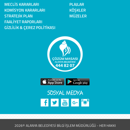
MECLIS KARARLARI
PLAJLAR
KOMISYON KARARLARI
KÖŞKLER
STRATEJIK PLAN
MÜZELER
FAALIYET RAPORLARI
GIZLILIK & ÇEREZ POLITIKASI
SOSYAL MEDYA
2026© ALANYA BELEDİYESİ BİLGİ İŞLEM MÜDÜRLÜĞÜ - HER HAKKI