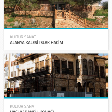
KÜLTÜR SANAT
ALANYA KALESİ ISLAK HACİM
KÜLTÜR SANAT
HACI KARANFİL KONAĞI