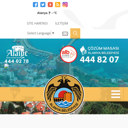
Engelli
web
❓
sitesi
Alanya
--°C
için
SİTE HARİTASI
İLETİŞİM
tıklayın
Select Language
▼