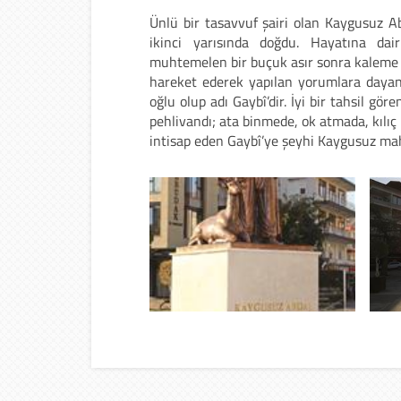
Ünlü bir tasavvuf şairi olan Kaygusuz Ab
ikinci yarısında doğdu. Hayatına dai
muhtemelen bir buçuk asır sonra kaleme 
hareket ederek yapılan yorumlara dayan
oğlu olup adı Gaybî’dir. İyi bir tahsil g
pehlivandı; ata binmede, ok atmada, kılıç
intisap eden Gaybî’ye şeyhi Kaygusuz mahl