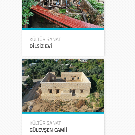
KÜLTÜR SANAT
DİLSİZ EVİ
KÜLTÜR SANAT
GÜLEVŞEN CAMİİ