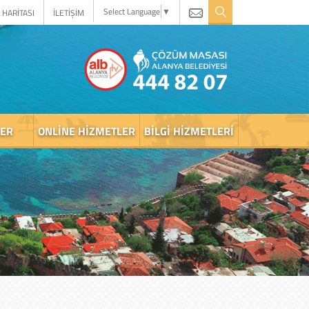
Select Language
▼
 HARİTASI
İLETİŞİM
LER
ONLINE HIZMETLER
BILGI HIZMETLERI