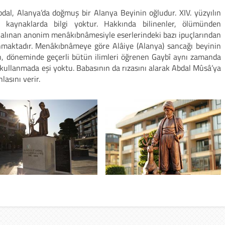
dal, Alanya’da doğmuş bir Alanya Beyinin oğludur. XIV. yüzyılın
r kaynaklarda bilgi yoktur. Hakkında bilinenler, ölümünden
alınan anonim menâkıbnâmesiyle eserlerindeki bazı ipuçlarından
maktadır. Menâkıbnâmeye göre Alâiye (Alanya) sancağı beyinin
ören, döneminde geçerli bütün ilimleri öğrenen Gaybî aynı zamanda
 kullanmada eşi yoktu. Babasının da rızasını alarak Abdal Mûsâ’ya
asını verir.