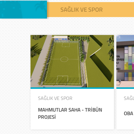
SAĞLIK VE SPOR
SAĞLIK VE SPOR
SAĞL
MAHMUTLAR
SAHA
-
TRİBÜN
OBA
PROJESİ