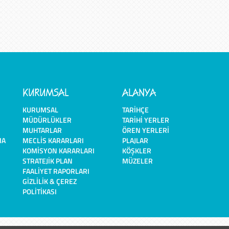
KURUMSAL
ALANYA
KURUMSAL
TARIHÇE
MÜDÜRLÜKLER
TARIHI YERLER
MUHTARLAR
ÖREN YERLERI
MA
MECLIS KARARLARI
PLAJLAR
KOMISYON KARARLARI
KÖŞKLER
STRATEJIK PLAN
MÜZELER
FAALIYET RAPORLARI
GIZLILIK & ÇEREZ
POLITIKASI