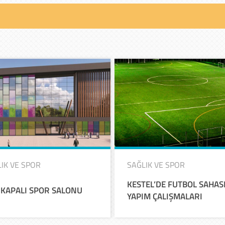
IK VE SPOR
SAĞLIK VE SPOR
KESTEL’DE
FUTBOL
SAHAS
KAPALI
SPOR
SALONU
YAPIM
ÇALIŞMALARI