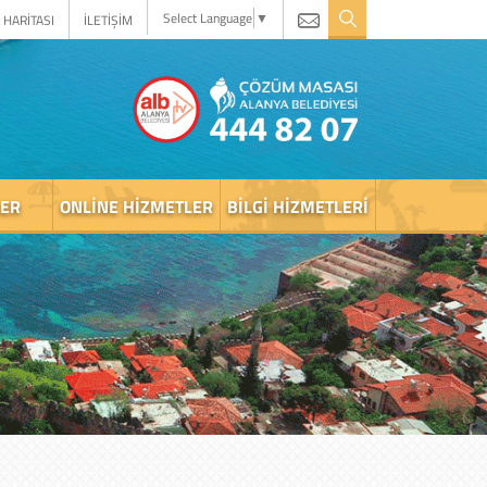
Select Language
▼
 HARİTASI
İLETİŞİM
LER
ONLINE HIZMETLER
BILGI HIZMETLERI