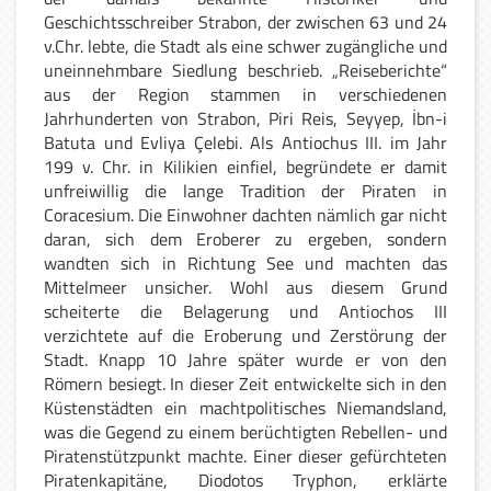
Geschichtsschreiber Strabon, der zwischen 63 und 24
v.Chr. lebte, die Stadt als eine schwer zugängliche und
uneinnehmbare Siedlung beschrieb. „Reiseberichte“
aus der Region stammen in verschiedenen
Jahrhunderten von Strabon, Piri Reis, Seyyep, İbn-i
Batuta und Evliya Çelebi. Als Antiochus III. im Jahr
199 v. Chr. in Kilikien einfiel, begründete er damit
unfreiwillig die lange Tradition der Piraten in
Coracesium. Die Einwohner dachten nämlich gar nicht
daran, sich dem Eroberer zu ergeben, sondern
wandten sich in Richtung See und machten das
Mittelmeer unsicher. Wohl aus diesem Grund
scheiterte die Belagerung und Antiochos III
verzichtete auf die Eroberung und Zerstörung der
Stadt. Knapp 10 Jahre später wurde er von den
Römern besiegt. In dieser Zeit entwickelte sich in den
Küstenstädten ein machtpolitisches Niemandsland,
was die Gegend zu einem berüchtigten Rebellen- und
Piratenstützpunkt machte. Einer dieser gefürchteten
Piratenkapitäne, Diodotos Tryphon, erklärte