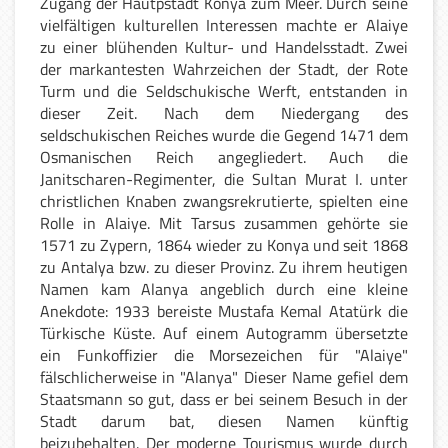
Zugang der Hautpstadt Konya zum Meer. Durch seine
vielfältigen kulturellen Interessen machte er Alaiye
zu einer blühenden Kultur- und Handelsstadt. Zwei
der markantesten Wahrzeichen der Stadt, der Rote
Turm und die Seldschukische Werft, entstanden in
dieser Zeit. Nach dem Niedergang des
seldschukischen Reiches wurde die Gegend 1471 dem
Osmanischen Reich angegliedert. Auch die
Janitscharen-Regimenter, die Sultan Murat I. unter
christlichen Knaben zwangsrekrutierte, spielten eine
Rolle in Alaiye. Mit Tarsus zusammen gehörte sie
1571 zu Zypern, 1864 wieder zu Konya und seit 1868
zu Antalya bzw. zu dieser Provinz. Zu ihrem heutigen
Namen kam Alanya angeblich durch eine kleine
Anekdote: 1933 bereiste Mustafa Kemal Atatürk die
Türkische Küste. Auf einem Autogramm übersetzte
ein Funkoffizier die Morsezeichen für "Alaiye"
fälschlicherweise in "Alanya" Dieser Name gefiel dem
Staatsmann so gut, dass er bei seinem Besuch in der
Stadt darum bat, diesen Namen künftig
beizubehalten. Der moderne Tourismus wurde durch