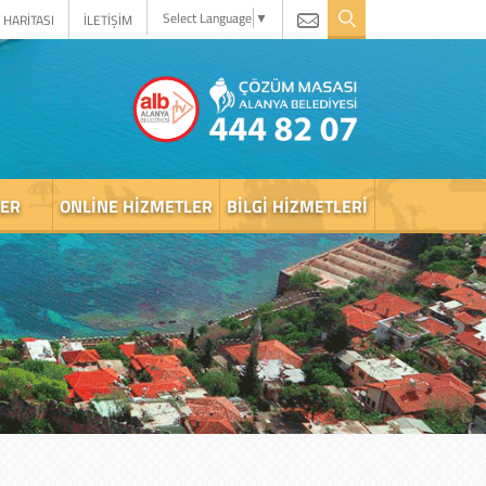
Select Language
▼
 HARİTASI
İLETİŞİM
LER
ONLINE HIZMETLER
BILGI HIZMETLERI