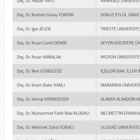
Doç. Dr. Hasan YAYLI
KIRIKKALE ÜNİVERSİ
Doç. Dr. İbrahim Güray YONTAR
DOKUZ EYLÜL ÜNİVE
Doç. Dr. Igor JELEN
TRIESTE UNIVERSITY,
Doç. Dr. İhsan Cemil DEMİR
AFYON KOCATEPE ÜN
Doç. Dr. İhsan KAMALAK
MERSİN ÜNİVERSİTE
Doç. Dr. İlker GÜNDÜZÖZ
İÇİŞLERİ BAK. İLLER
Doç. Dr. İmam Bakır KANLI
MARMARA ÜNİVERSİ
Doç. Dr. Kemal VATANSEVER
ALANYA ALAADDİN K
Doç. Dr. Muhammet Fatih Bilal ALODALI
NECMETTİN ERBAKAN
Doç. Dr. Mehmet Zahid SOBACI
ULUDAĞ ÜNİVERSİTE