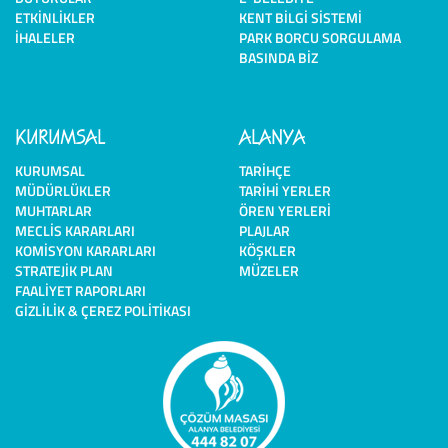
ETKINLIKLER
KENT BILGI SISTEMI
İHALELER
PARK BORCU SORGULAMA
BASINDA BIZ
KURUMSAL
ALANYA
KURUMSAL
TARIHÇE
MÜDÜRLÜKLER
TARIHI YERLER
MUHTARLAR
ÖREN YERLERI
MECLIS KARARLARI
PLAJLAR
KOMISYON KARARLARI
KÖŞKLER
STRATEJIK PLAN
MÜZELER
FAALIYET RAPORLARI
GIZLILIK & ÇEREZ POLITIKASI