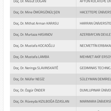
Doç. Dr. Mesut DOĞAN
AFYON KOCATEPE ÜN
Doç. Dr. Mine ÖMÜRGÖNÜLŞEN
HACETTEPE ÜNİVERS
Doç. Dr. Mithat Arman KARASU
HARRAN ÜNİVERSİTE
Doç. Dr. Murtaza HASANOV
AZERBAYCAN DEVLET
Doç. Dr. Mustafa KOCAOĞLU
NECMETTİN ERBAKAN
Doç. Dr. Mustafa LAMBA
MEHMET AKİF ERSOY
Doç. Dr. Neringa SLAVINSKAITĔ
GEDIMINAS TECHNIC
Doç. Dr. Nilüfer NEGİZ
SÜLEYMAN DEMİREL 
Doç. Dr. Özgür ÖNDER
DUMLUPINAR ÜNİVER
Doç. Dr. Rüveyda KIZILBOĞA ÖZASLAN
MARMARA ÜNİVERSİ