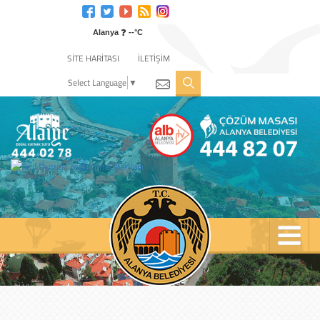
Engelli
web
❓
sitesi
Alanya
--°C
için
SİTE HARİTASI
İLETİŞİM
tıklayın
Select Language
▼