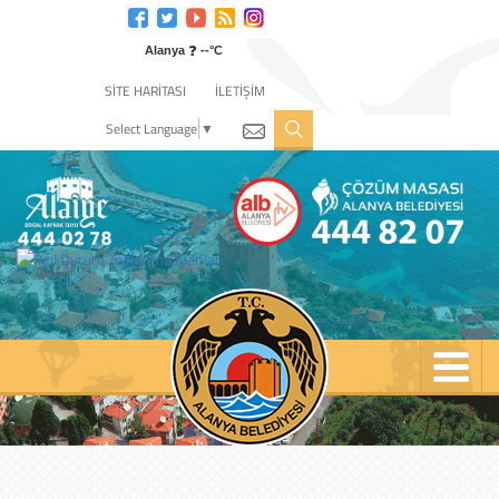
Engelli
web
❓
sitesi
Alanya
--°C
için
SİTE HARİTASI
İLETİŞİM
tıklayın
Select Language
▼