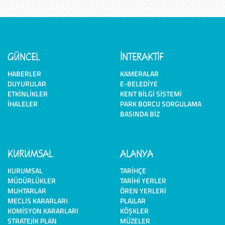
GÜNCEL
İNTERAKTİF
HABERLER
KAMERALAR
DUYURULAR
E-BELEDIYE
ETKINLIKLER
KENT BILGI SISTEMI
İHALELER
PARK BORCU SORGULAMA
BASINDA BIZ
KURUMSAL
ALANYA
KURUMSAL
TARIHÇE
MÜDÜRLÜKLER
TARIHI YERLER
MUHTARLAR
ÖREN YERLERI
MECLIS KARARLARI
PLAJLAR
KOMISYON KARARLARI
KÖŞKLER
STRATEJIK PLAN
MÜZELER