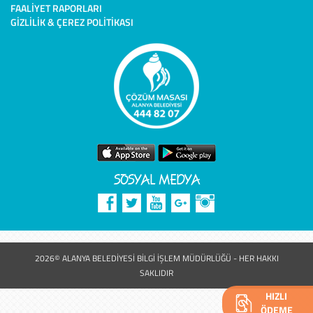
FAALIYET RAPORLARI
GIZLILIK & ÇEREZ POLITIKASI
SOSYAL MEDYA
2026© ALANYA BELEDİYESİ BİLGİ İŞLEM MÜDÜRLÜĞÜ - HER HAKKI
SAKLIDIR
HIZLI
ÖDEME