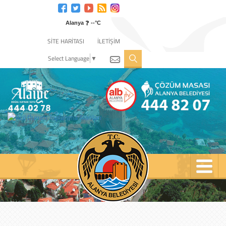
Engelli
web
❓
sitesi
Alanya
--°C
için
SİTE HARİTASI
İLETİŞİM
tıklayın
Select Language
▼