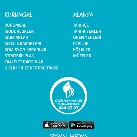
KURUMSAL
ALANYA
KURUMSAL
TARIHÇE
MÜDÜRLÜKLER
TARIHI YERLER
MUHTARLAR
ÖREN YERLERI
MECLIS KARARLARI
PLAJLAR
KOMISYON KARARLARI
KÖŞKLER
STRATEJIK PLAN
MÜZELER
FAALIYET RAPORLARI
GIZLILIK & ÇEREZ POLITIKASI
SOSYAL MEDYA